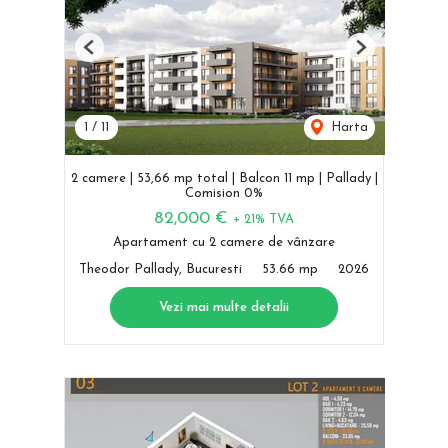
Previous
Next
1
/
11
Harta
2 camere | 53,66 mp total | Balcon 11 mp | Pallady |
Comision 0%
82,000 €
+ 21% TVA
Apartament cu 2 camere de vânzare
Theodor Pallady, Bucuresti
53.66 mp
2026
Vezi mai multe detalii