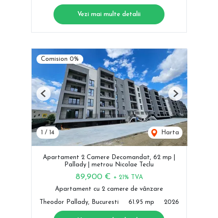
Vezi mai multe detalii
Comision 0%
Previous
Next
1
/
14
Harta
Apartament 2 Camere Decomandat, 62 mp |
Pallady | metrou Nicolae Teclu
89,900 €
+ 21% TVA
Apartament cu 2 camere de vânzare
Theodor Pallady, Bucuresti
61.95 mp
2026