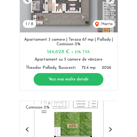
Previous
Next
1
/
8
Harta
Apartament 3 camere | Terasa 67 mp | Pallady |
Comision 0%
144,628 €
+ 21% TVA
Apartament cu 3 camere de vânzare
Theodor Pallady, Bucuresti
72.4 mp
2026
Vezi mai multe detalii
Comision 0%
Previous
Next