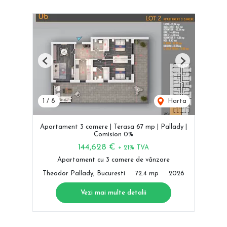
Previous
Next
1
/
8
Harta
Apartament 3 camere | Terasa 67 mp | Pallady |
Comision 0%
144,628 €
+ 21% TVA
Apartament cu 3 camere de vânzare
Theodor Pallady, Bucuresti
72.4 mp
2026
Vezi mai multe detalii