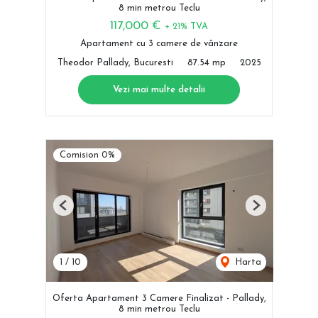
8 min metrou Teclu
117,000 €
+ 21% TVA
Apartament cu 3 camere de vânzare
Theodor Pallady, Bucuresti
87.54 mp
2025
Vezi mai multe detalii
Comision 0%
Previous
Next
1
/
10
Harta
Oferta Apartament 3 Camere Finalizat - Pallady,
8 min metrou Teclu