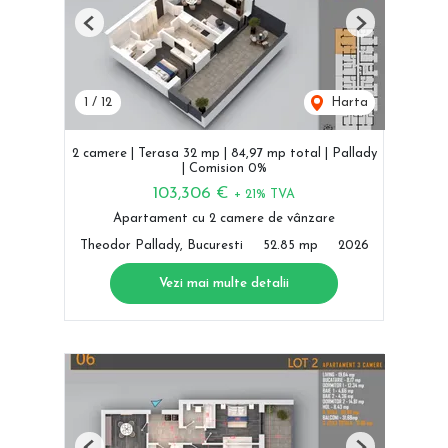
Previous
Next
1
/
12
Harta
2 camere | Terasa 32 mp | 84,97 mp total | Pallady
| Comision 0%
103,306 €
+ 21% TVA
Apartament cu 2 camere de vânzare
Theodor Pallady, Bucuresti
52.85 mp
2026
Vezi mai multe detalii