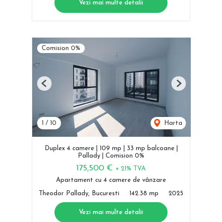
Vezi mai multe detalii
Comision 0%
Previous
Next
1
/
10
Harta
Duplex 4 camere | 109 mp | 33 mp balcoane |
Pallady | Comision 0%
175,500 €
+ 21% TVA
Apartament cu 4 camere de vânzare
Theodor Pallady, Bucuresti
142.38 mp
2025
Vezi mai multe detalii