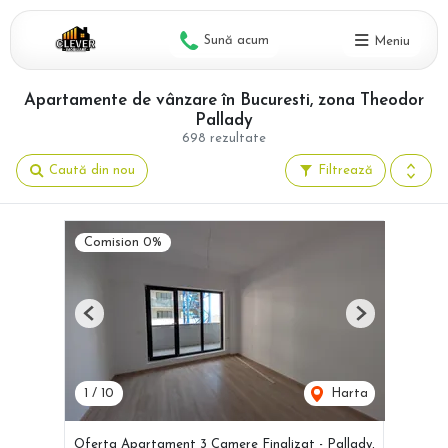
Sună acum
Meniu
Apartamente de vânzare în Bucuresti, zona Theodor
Pallady
698 rezultate
Caută din nou
Filtrează
Comision 0%
Previous
Next
1
/
10
Harta
Oferta Apartament 3 Camere Finalizat - Pallady,