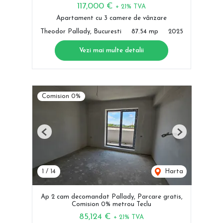
117,000 €
+ 21% TVA
Apartament cu 3 camere de vânzare
Theodor Pallady, Bucuresti
87.54 mp
2025
Vezi mai multe detalii
Comision 0%
Previous
Next
1
/
14
Harta
Ap 2 cam decomandat Pallady, Parcare gratis,
Comision 0% metrou Teclu
85,124 €
+ 21% TVA