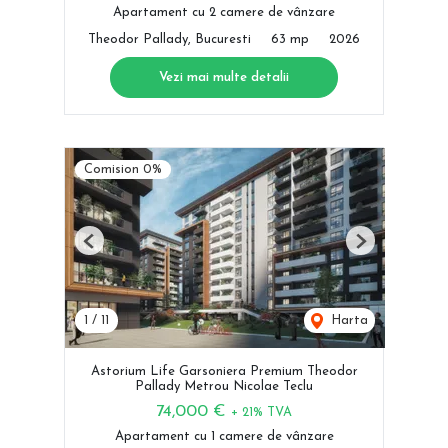
Apartament cu 2 camere de vânzare
Theodor Pallady, Bucuresti
63 mp
2026
Vezi mai multe detalii
Comision 0%
Previous
Next
1
/
11
Harta
Astorium Life Garsoniera Premium Theodor
Pallady Metrou Nicolae Teclu
74,000 €
+ 21% TVA
Apartament cu 1 camere de vânzare