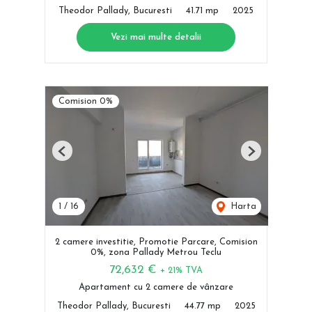
Theodor Pallady, Bucuresti
41.71 mp
2025
Vezi mai multe detalii
Comision 0%
Previous
Next
1
/
16
Harta
2 camere investitie, Promotie Parcare, Comision
0%, zona Pallady Metrou Teclu
72,632 €
+ 21% TVA
Apartament cu 2 camere de vânzare
Theodor Pallady, Bucuresti
44.77 mp
2025