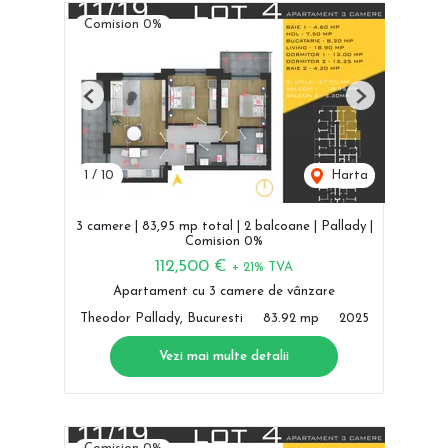
Comision 0%
Previous
Next
1
/
10
Harta
3 camere | 83,95 mp total | 2 balcoane | Pallady |
Comision 0%
112,500 €
+ 21% TVA
Apartament cu 3 camere de vânzare
Theodor Pallady, Bucuresti
83.92 mp
2025
Vezi mai multe detalii