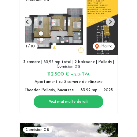
Comision 0%
Previous
Next
1
/
10
Harta
3 camere | 83,95 mp total | 2 balcoane | Pallady |
Comision 0%
112,500 €
+ 21% TVA
Apartament cu 3 camere de vânzare
Theodor Pallady, Bucuresti
83.92 mp
2025
Vezi mai multe detalii
Comision 0%