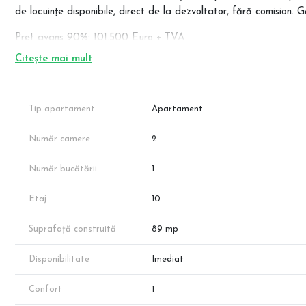
de locuințe disponibile, direct de la dezvoltator, fără comision. 
Pret avans 90%: 101.500 Euro + TVA
Pret avans 15%: 108.000 Euro + TVA
Citește mai mult
Blocul, beneficiaza de un design modern, proiectat inteligent in 
siguranta si confortul viitorilor proprietari ai acestuia. Ansamb
regasim locuri de parcare exterioare, iar la demisolul blocului
Tip apartament
Apartament
beneficiaza de ferestre mari care sporesc luminozitatea naturala 
proiect, este sa construiasca cu grija pentru calitate si cu resp
Număr camere
2
Blocul se edifica in zona Theodor Pallady si dispune de acces fa
Teclu fiind situata la o distanta de 700m fata de bloc (6-7 min.
Număr bucătării
1
zona: Lidl, Mega Image, Carrefour, Auchan Titan, Auchan Pallad
in zona se afla licee, scoli si gradinite, atat de stat cat si private
Etaj
10
Apartamentul se vinde la gata, complet finisat (la standarde pe
pardoseala, bransat la toate utilitatile orasului (apa-canal, curen
Suprafață construită
89 mp
blocul este dotat si cu lift hidraulic de ultima generatie.
Fotografiile reprezinta propuneri de amenajare si sunt cu titlu d
Disponibilitate
Imediat
*Apartamentul prezentat face parte din portofoliul dezvoltatorulu
vânzări.
Confort
1
*Suprafața apartamentului menționată în anunț este suprafața 