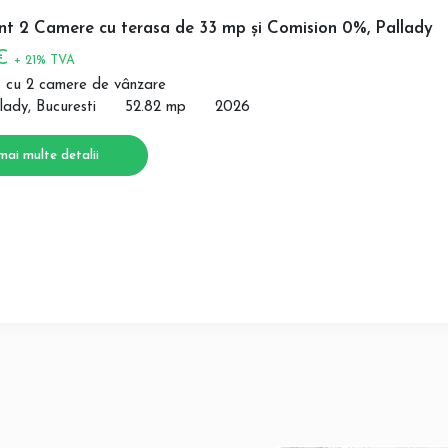
t 2 Camere cu terasa de 33 mp și Comision 0%, Pallady
 €
+ 21% TVA
 cu 2 camere de vânzare
lady, Bucuresti
52.82 mp
2026
mai multe detalii