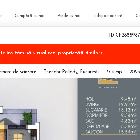
e
Cumpără cu noi
Vinde cu noi
Echipa noastră
C
ID CP2885987
,
te invităm să vizualizezi proprietăți similare
amere de vânzare
Theodor Pallady, Bucuresti
77.4 mp
2025