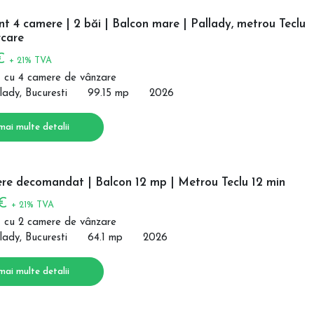
 4 camere | 2 băi | Balcon mare | Pallady, metrou Teclu
care
 €
+ 21% TVA
 cu 4 camere de vânzare
lady, Bucuresti
99.15 mp
2026
mai multe detalii
re decomandat | Balcon 12 mp | Metrou Teclu 12 min
 €
+ 21% TVA
 cu 2 camere de vânzare
lady, Bucuresti
64.1 mp
2026
mai multe detalii