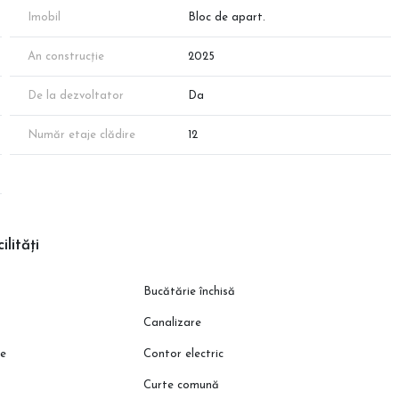
Imobil
Bloc de apart.
lui!
An construcție
2025
De la dezvoltator
Da
Număr etaje clădire
12
ilități
Bucătărie închisă
Canalizare
ie
Contor electric
Curte comună