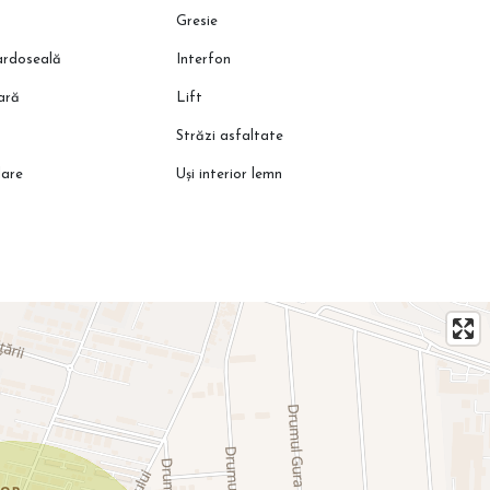
Gresie
pardoseală
Interfon
oară
Lift
Străzi asfaltate
lare
Uși interior lemn