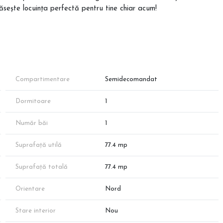
Găsește locuința perfectă pentru tine chiar acum!
conformitate cu standardele legale cerute in domeniu, privind
lul este format din 3 scari, beneficiaza de o curte generoasa unde
 regasim locuri de parcare acoperite. De asemenea aparamentele
Compartimentare
Semidecomandat
a fiecarui spatiu de locuit. Obiectivul dezvoltatorului acestui
ect pentru bugetul cumparatorilor.
Dormitoare
1
cil la mijloacele de transport in comun, statia de Metrou Nicolae
 de mers pe jos) precum si acces la centrele comerciale prezente in
Număr băi
1
y, Fashion House, Zona Comerciala Th. Pallady, s.a.; De asemenea,
.
Suprafață utilă
77.4 mp
ste medie), cu centrala proprie de apartament, incalzire prin
t electric, gaze, cablu si internet), contorizat individual. Totodata
Suprafață totală
77.4 mp
e prezentare.
Orientare
Nord
i, însă disponibilitatea proprietăților poate varia în funcție de
Stare interior
Nou
aproximativă conform schițelor de prezentare. Suprafața exacta va