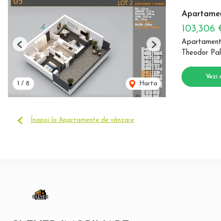
Apartamen
103,306
Apartament
Previous
Next
Theodor Pal
Vezi 
1
/
8
Harta
Înapoi la Apartamente de vânzare