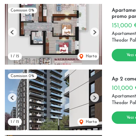
Apartament
Comision 0%
promo par
151,000
Apartament
Previous
Next
Theodor Pal
Vezi 
1
/
15
Harta
Comision 0%
Ap 2 came
101,000
Apartament
Previous
Next
Theodor Pal
Vezi 
1
/
15
Harta