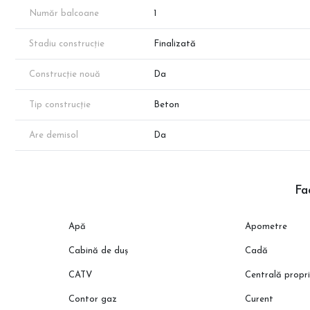
reieși în urma măsurătorilor cadastrale.
Număr balcoane
1
Programeaza o vizionare cu reprezentantul direct al dezvoltatoru
Stadiu construcție
Finalizată
Construcție nouă
Da
Tip construcție
Beton
Are demisol
Da
Fac
Apă
Apometre
Cabină de duș
Cadă
CATV
Centrală propr
Contor gaz
Curent