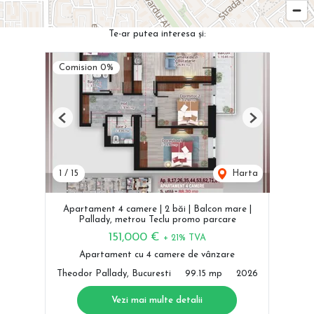
Te-ar putea interesa și:
Comision 0%
Previous
Next
1
/
15
Harta
Apartament 4 camere | 2 băi | Balcon mare |
Pallady, metrou Teclu promo parcare
151,000 €
+ 21% TVA
Apartament cu 4 camere de vânzare
Theodor Pallady, Bucuresti
99.15 mp
2026
Vezi mai multe detalii