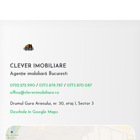
CLEVER IMOBILIARE
Agenție imobiliară Bucuresti
0722.272.990
/
0773.878.787
/
0773.870.087
office@cleverimobiliare.ro
Drumul Gura Ariesului, nr. 30, etaj 1, Sector 3
Deschide în Google Maps