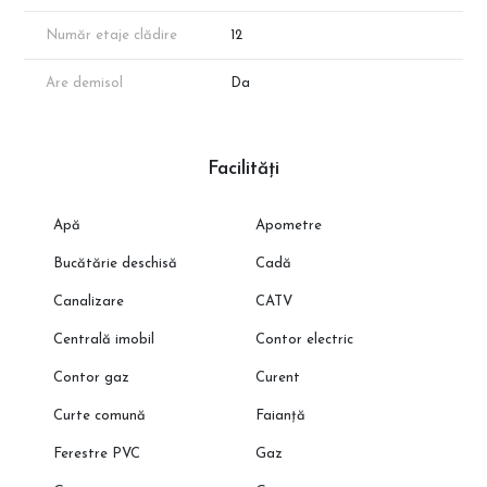
Număr etaje clădire
12
Are demisol
Da
Facilități
Apă
Apometre
Bucătărie deschisă
Cadă
Canalizare
CATV
Centrală imobil
Contor electric
Contor gaz
Curent
Curte comună
Faianță
Ferestre PVC
Gaz