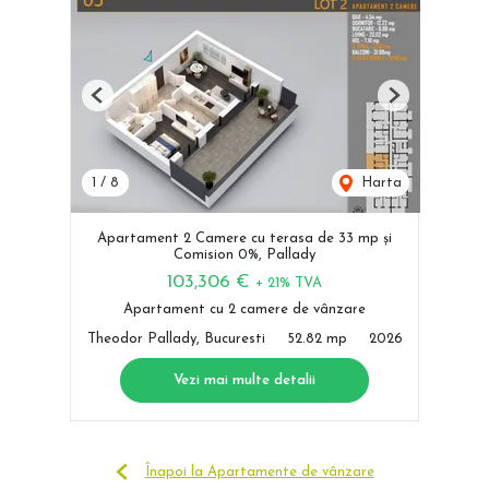
Previous
Next
1
/
8
Harta
Apartament 2 Camere cu terasa de 33 mp și
Comision 0%, Pallady
103,306 €
+ 21% TVA
Apartament cu 2 camere de vânzare
Theodor Pallady, Bucuresti
52.82 mp
2026
Vezi mai multe detalii
Înapoi la Apartamente de vânzare