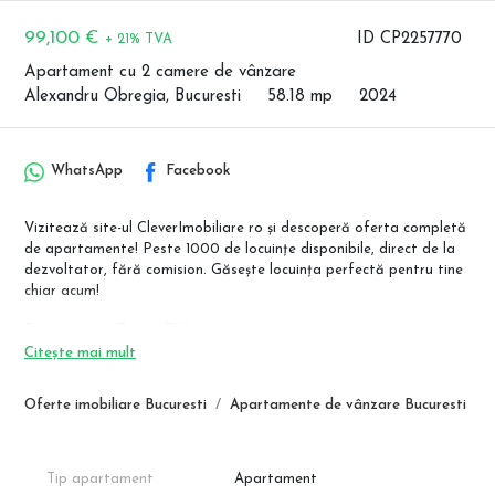
99,100 €
ID CP2257770
+ 21% TVA
Apartament cu 2 camere de vânzare
Alexandru Obregia, Bucuresti
58.18 mp
2024
WhatsApp
Facebook
Vizitează site-ul CleverImobiliare ro și descoperă oferta completă
de apartamente! Peste 1000 de locuințe disponibile, direct de la
dezvoltator, fără comision. Găsește locuința perfectă pentru tine
chiar acum!
Pret : 99.100 Euro + TVA
Citește mai mult
Blocul se află la 12 minute de mers pe jos de stația de metrou
Piața Sudului și oferă apartamente moderne cu design elegant,
Oferte imobiliare Bucuresti
Apartamente de vânzare Bucuresti
ferestre mari și balcoane cu vedere frumoasă.
MATERIALE
Zidărie: BCA Soceram, pentru izolație termică și fonică superioară.
Tip apartament
Apartament
Tâmplărie: Aluminiu Salamander, pentru durabilitate și eficiență