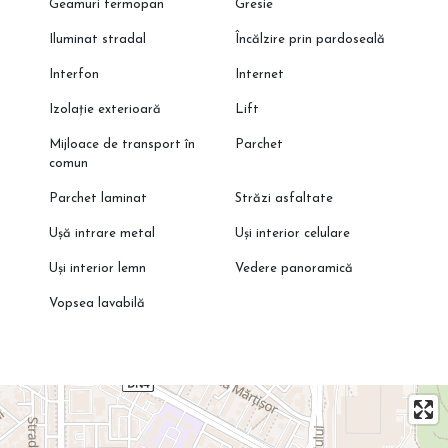
Geamuri termopan
Gresie
Iluminat stradal
Încălzire prin pardoseală
Interfon
Internet
Izolație exterioară
Lift
Mijloace de transport în
Parchet
comun
Parchet laminat
Străzi asfaltate
Ușă intrare metal
Uși interior celulare
Uși interior lemn
Vedere panoramică
Vopsea lavabilă