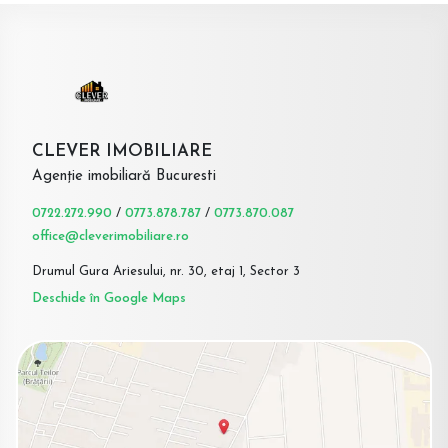
CLEVER IMOBILIARE
Agenție imobiliară Bucuresti
0722.272.990
/
0773.878.787
/
0773.870.087
office@cleverimobiliare.ro
Drumul Gura Ariesului, nr. 30, etaj 1, Sector 3
Deschide în Google Maps