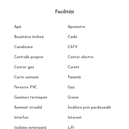
Energie electrică
ℹ️ Mențiuni
Facilități
Imaginile reprezintă propuneri de amenajare
Disponibilitatea apartamentelor poate varia
Apă
Apometre
Suprafețele sunt aproximative; cele exacte rezultă din măsurători
cadastrale
Bucătărie închisă
Cadă
📞 Programează o vizionare cu reprezentantul direct al
Canalizare
CATV
dezvoltatorului!
Centrală proprie
Contor electric
🌐 Vezi oferta completă pe CleverImobiliare.ro – peste 1000 de
apartamente disponibile, direct de la dezvoltator, fără comision.
Contor gaz
Curent
Curte comună
Faianță
Ferestre PVC
Gaz
Geamuri termopan
Gresie
Iluminat stradal
Încălzire prin pardoseală
Interfon
Internet
Izolație exterioară
Lift