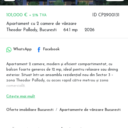
101,000 €
ID CP2900131
+ 21% TVA
Apartament cu 2 camere de vânzare
Theodor Pallady, Bucuresti
64.1 mp
2026
WhatsApp
Facebook
Apartament 2 camere, modern și eficient compartimentat, cu
balcon foarte generos de 12 mp, ideal pentru relaxare sau dining
exterior. Situat într-un ansamblu rezidențial nou din Sector 3 –
zona Theodor Pallady, cu acces rapid către metrou și zona
comercială.
Apartamentele se predau la cheie, cu băi complet utilate, iar
Citește mai mult
finisajele pot fi alese de client, în funcție de stadiul construcției.
Oferte imobiliare Bucuresti
Apartamente de vânzare Bucuresti
📍 Stația de metrou Nicolae Teclu – aproximativ 12 minute de mers
pe jos.
📐 Compartimentare & suprafețe (conform schiței)