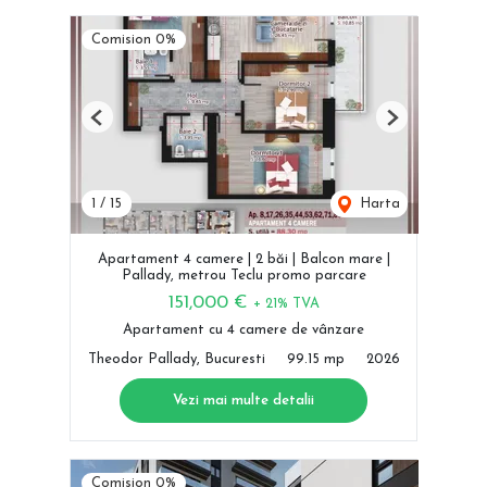
Comision 0%
Previous
Next
1
/
15
Harta
Apartament 4 camere | 2 băi | Balcon mare |
Pallady, metrou Teclu promo parcare
151,000 €
+ 21% TVA
Apartament cu 4 camere de vânzare
Theodor Pallady, Bucuresti
99.15 mp
2026
Vezi mai multe detalii
Comision 0%