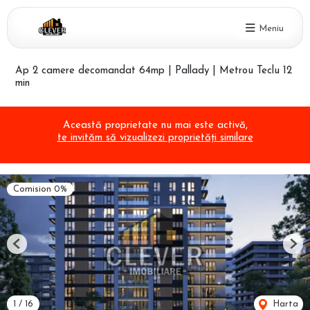
Meniu
Ap 2 camere decomandat 64mp | Pallady | Metrou Teclu 12
min
Această proprietate nu mai este activă,
te invităm să vizualizezi proprietăți similare
Comision 0%
Previous
Nex
1
/
16
Harta