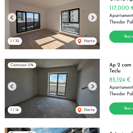
117,000
Apartament
Previous
Next
Theodor Pal
Vezi 
1
/
10
Harta
Ap 2 cam 
Comision 0%
Teclu
85,124 €
Apartament
Previous
Next
Theodor Pal
Vezi 
1
/
14
Harta