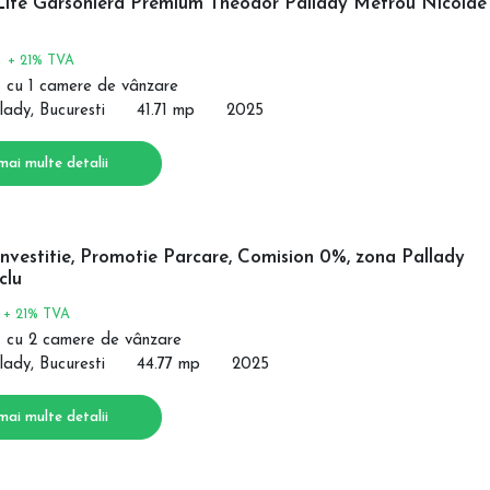
Life Garsoniera Premium Theodor Pallady Metrou Nicolae
€
+ 21% TVA
 cu 1 camere de vânzare
lady, Bucuresti
41.71 mp
2025
mai multe detalii
nvestitie, Promotie Parcare, Comision 0%, zona Pallady
clu
€
+ 21% TVA
 cu 2 camere de vânzare
lady, Bucuresti
44.77 mp
2025
mai multe detalii