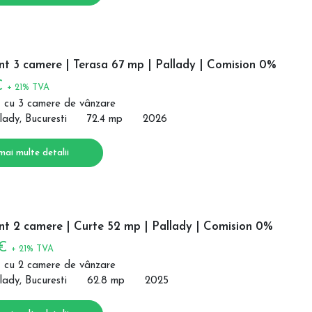
t 3 camere | Terasa 67 mp | Pallady | Comision 0%
€
+ 21% TVA
 cu 3 camere de vânzare
lady, Bucuresti
72.4 mp
2026
mai multe detalii
t 2 camere | Curte 52 mp | Pallady | Comision 0%
 €
+ 21% TVA
 cu 2 camere de vânzare
lady, Bucuresti
62.8 mp
2025