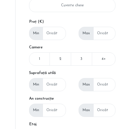
Preț (€)
Min
Max
Camere
1
2
3
4+
Suprafață utilă
Min
Max
An construcție
Min
Max
Etaj