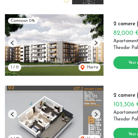
Comision 0%
2 camere |
82,000 
Apartament
Previous
Next
Theodor Pal
Vezi 
1
/
11
Harta
2 camere |
103,306
Apartament
Previous
Next
Theodor Pal
Vezi 