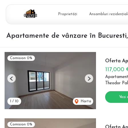
Proprietăți
Ansambluri rezidențial
Apartamente de vânzare în Bucuresti
Comision 0%
Oferta Ap
117,000
Apartament
Previous
Next
Theodor Pal
Vezi 
1
/
10
Harta
Comision 0%
Oferta Ap