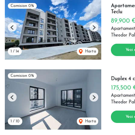
Apartamen
Comision 0%
Teclu
89,900 
Apartament
Previous
Next
Theodor Pal
Vezi 
1
/
14
Harta
Comision 0%
Duplex 4 
175,500
Apartament
Previous
Next
Theodor Pal
Vezi 
1
/
10
Harta