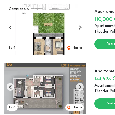
Comision 0%
Apartamen
110,000
Apartament
Previous
Next
Theodor Pal
Vezi 
1
/
6
Harta
Apartamen
144,628 
Apartament
Previous
Next
Theodor Pal
Vezi 
1
/
8
Harta