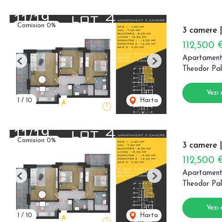
Comision 0%
3 camere |
112,500
Apartament
Previous
Next
Theodor Pal
Vezi 
1
/
10
Harta
Comision 0%
3 camere |
112,500
Apartament
Previous
Next
Theodor Pal
Vezi 
1
/
10
Harta