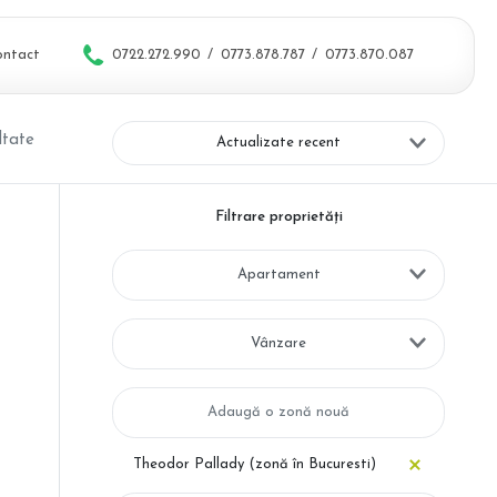
ontact
0722.272.990
/
0773.878.787
/
0773.870.087
ltate
Actualizate recent
Filtrare proprietăți
u
Apartament
Vânzare
Theodor Pallady (zonă în Bucuresti)
u