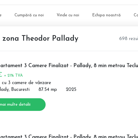
e
Cumpără cu noi
Vinde cu noi
Echipa noastră
C
, zona Theodor Pallady
698 rezu
artament 3 Camere Finalizat - Pallady, 8 min metrou Tecl
 €
+ 21% TVA
 cu 3 camere de vânzare
lady, Bucuresti
87.54 mp
2025
mai multe detalii
artament 3 Camere Finalizat - Pallady, 8 min metrou Tecl