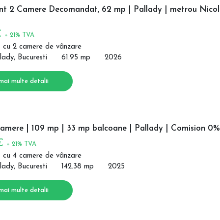
t 2 Camere Decomandat, 62 mp | Pallady | metrou Nico
€
+ 21% TVA
 cu 2 camere de vânzare
lady, Bucuresti
61.95 mp
2026
mai multe detalii
camere | 109 mp | 33 mp balcoane | Pallady | Comision 0%
 €
+ 21% TVA
 cu 4 camere de vânzare
lady, Bucuresti
142.38 mp
2025
mai multe detalii