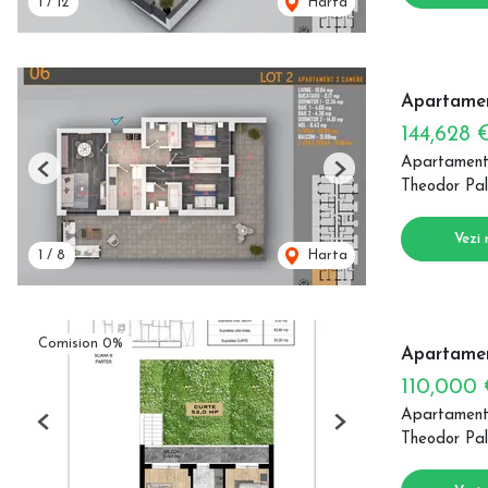
1
/
12
Harta
Apartamen
144,628 
Apartament
Previous
Next
Theodor Pal
Vezi 
1
/
8
Harta
Comision 0%
Apartamen
110,000
Apartament
Previous
Next
Theodor Pal