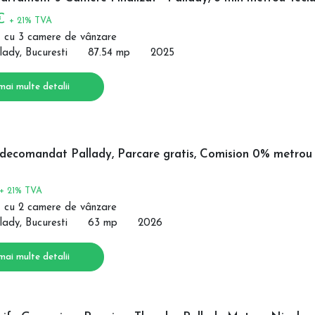
 €
+ 21% TVA
 cu 3 camere de vânzare
lady, Bucuresti
87.54 mp
2025
mai multe detalii
decomandat Pallady, Parcare gratis, Comision 0% metrou
+ 21% TVA
 cu 2 camere de vânzare
lady, Bucuresti
63 mp
2026
mai multe detalii