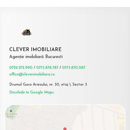
CLEVER IMOBILIARE
Agenție imobiliară Bucuresti
0722.272.990
/
0773.878.787
/
0773.870.087
office@cleverimobiliare.ro
Drumul Gura Ariesului, nr. 30, etaj 1, Sector 3
Deschide în Google Maps