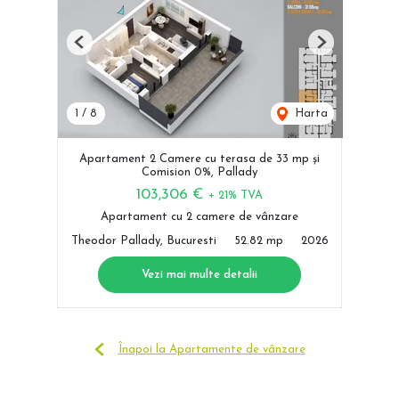
Previous
Next
1
/
8
Harta
Apartament 2 Camere cu terasa de 33 mp și
Comision 0%, Pallady
103,306 €
+ 21% TVA
Apartament cu 2 camere de vânzare
Theodor Pallady, Bucuresti
52.82 mp
2026
Vezi mai multe detalii
Înapoi la Apartamente de vânzare