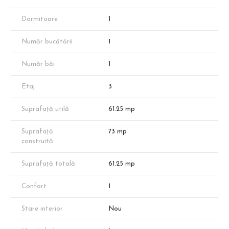
Pret Avans 50%: 88.900 € + TVA, reducere parcare 50%
Dormitoare
1
Pret Avans 15%: 94.900 € + TVA, reducere parcare 50%
Număr bucătării
1
Finisaje exterioare:
Tencuială decorativă peste sistem termoizolator (polistiren EPS
80)
Număr băi
1
Tâmplărie PVC, 7 camere – Veka/Salamander
Balcoane placate cu ceramică + balustrade metalice
Etaj
3
Zidărie de cărămidă 30 cm la exterior
Suprafață utilă
61.25 mp
Dotări și finisaje interioare:
Pardoseli ceramice: holuri, băi, bucătărie
Parchet laminat 8 mm în camere
Suprafață
73 mp
Faianță: baie (până la 2,1 m) și bucătărie (60 cm între blaturi)
construită
Zugrăveli lavabile
Uși interioare Pinum/Vario Dor
Suprafață totală
61.25 mp
Ușă metalică la intrare Pinum Blindo/Unison
Lift electric (4-6 persoane)
Confort
1
Balustrade din inox în spațiile comune
Instalații:
Stare interior
Nou
Electrice:
Circuit 220V cupru