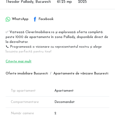
Theodor Pallady, Bucuresti
61.25 mp
2025
WhatsApp
Facebook
✅ Vizitează CleverImobiliare.ro și explorează oferta completă:
peste 1000 de apartamente în zona Pallady, disponibile direct de
la dezvoltator.
📞 Programează o vizionare cu reprezentantul nostru și alege
locuința perfectă pentru tine!
Apartamente premium – Theodor Pallady, lângă metrou Nicolae
Citește mai mult
Teclu
Regim redus de înălțime (P+4E) | Direct de la dezvoltator | Fără
Oferte imobiliare Bucuresti
Apartamente de vânzare Bucuresti
comision
Descoperă un nou standard de confort într-un bloc modern, situat
la doar câțiva pași de stația de metrou Nicolae Teclu!
Tip apartament
Apartament
✔ Finisaje de calitate, la alegere
✔ Încălzire prin pardoseală
Compartimentare
Decomandat
✔ Ferestre mari pentru luminozitate naturală
✔ Locuri de parcare subterane
Număr camere
2
✔ Construcție conform normelor actuale