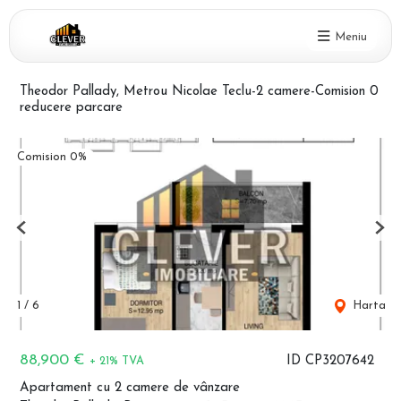
Meniu
Theodor Pallady, Metrou Nicolae Teclu-2 camere-Comision 0
reducere parcare
Comision 0%
Previous
Nex
1
/
6
Harta
88,900 €
ID CP3207642
+ 21% TVA
Apartament cu 2 camere de vânzare