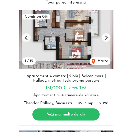
Te-ar putea interesa și:
Comision 0%
Previous
Next
1
/
15
Harta
Apartament 4 camere | 2 băi | Balcon mare |
Pallady, metrou Teclu promo parcare
151,000 €
+ 21% TVA
Apartament cu 4 camere de vânzare
Theodor Pallady, Bucuresti
99.15 mp
2026
Vezi mai multe detalii