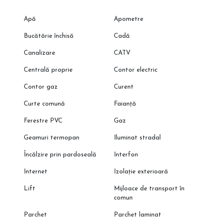
Programeaza o vizionare cu reprezentantul direct al
dezvoltatorului!
Apă
Apometre
Bucătărie închisă
Cadă
Canalizare
CATV
Centrală proprie
Contor electric
Contor gaz
Curent
Curte comună
Faianță
Ferestre PVC
Gaz
Geamuri termopan
Iluminat stradal
Încălzire prin pardoseală
Interfon
Internet
Izolație exterioară
Lift
Mijloace de transport în
comun
Parchet
Parchet laminat