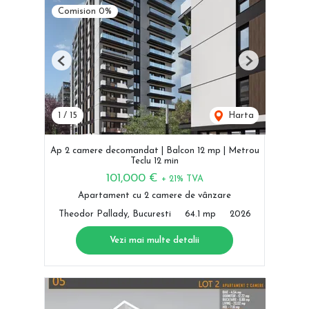
Comision 0%
Previous
Next
1
/
15
Harta
Ap 2 camere decomandat | Balcon 12 mp | Metrou
Teclu 12 min
101,000 €
+ 21% TVA
Apartament cu 2 camere de vânzare
Theodor Pallady, Bucuresti
64.1 mp
2026
Vezi mai multe detalii