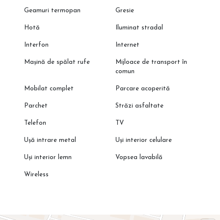
Geamuri termopan
Gresie
Hotă
Iluminat stradal
Interfon
Internet
Mașină de spălat rufe
Mijloace de transport în
comun
Mobilat complet
Parcare acoperită
Parchet
Străzi asfaltate
Telefon
TV
Ușă intrare metal
Uși interior celulare
Uși interior lemn
Vopsea lavabilă
Wireless