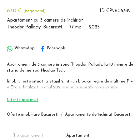
630 €
ID CP2605782
(negociabil)
Apartament cu 3 camere de închiriat
Theodor Pallady, Bucuresti
77 mp
2025
WhatsApp
Facebook
Apartament de 3 camere in zona Theodor Pallady, la 10 minute de
statia de metrou Nicolae Teclu.
Imobilul este situat la etajul 2 intr-un bloc cu regim de inaltime P +
4 Etaje, finalizat in anul 2021 avand o suprafata de 77 mp.
Apartamentul este mobilat si utilat complet, iar bucataria este
Citește mai mult
dotata cu toate electrocasnicele necesare.
Dispune de un living luminos echipat cu o canapea extensibila, TV,
Oferte imobiliare Bucuresti
Apartamente de închiriat Bucuresti
AC, 2 dormitoare si baie cu geam
*Imobilul dispune de centrala termica.
*Localizare: Drumul Gura Ariesului, la o distanta de 10 minute de
Tip apartament
Apartament
statia de metrou Nicolae Teclu