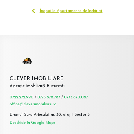
Înapoi la Apartamente de închiriat
CLEVER IMOBILIARE
Agenție imobiliară Bucuresti
0722.272.990
/
0773.878.787
/
0773.870.087
office@cleverimobiliare.ro
Drumul Gura Ariesului, nr. 30, etaj 1, Sector 3
Deschide în Google Maps