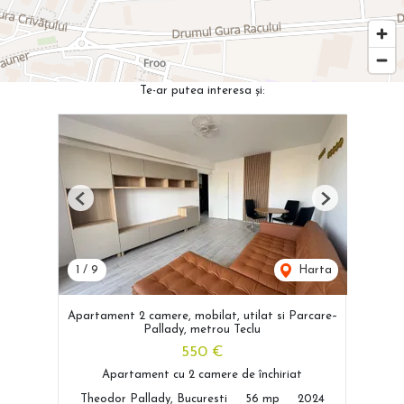
Te-ar putea interesa și:
Previous
Next
1
/
9
Harta
Apartament 2 camere, mobilat, utilat si Parcare–
Pallady, metrou Teclu
550 €
Apartament cu 2 camere de închiriat
Theodor Pallady, Bucuresti
56 mp
2024