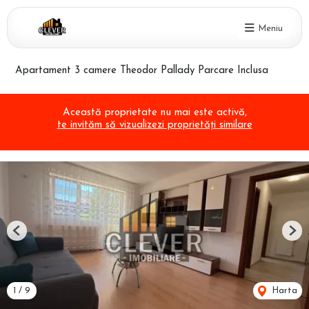
Meniu
Apartament 3 camere Theodor Pallady Parcare Inclusa
Această proprietate nu mai este activă,
te invităm să vizualizezi proprietăți similare
Previous
Nex
1
/
9
Harta