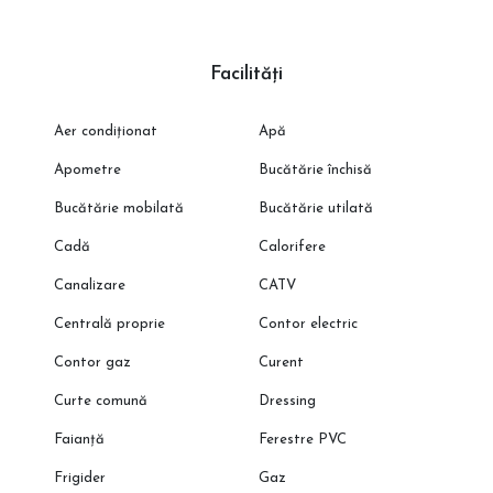
Facilități
Aer condiționat
Apă
Apometre
Bucătărie închisă
Bucătărie mobilată
Bucătărie utilată
Cadă
Calorifere
Canalizare
CATV
Centrală proprie
Contor electric
Contor gaz
Curent
Curte comună
Dressing
Faianță
Ferestre PVC
Frigider
Gaz