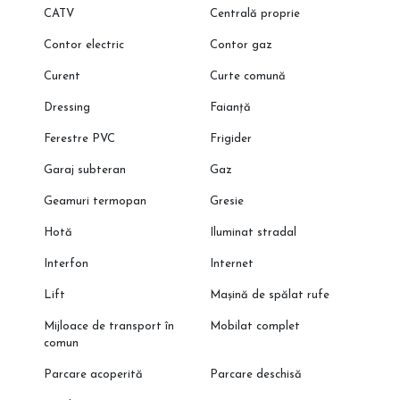
CATV
Centrală proprie
Contor electric
Contor gaz
Curent
Curte comună
Dressing
Faianță
Ferestre PVC
Frigider
Garaj subteran
Gaz
Geamuri termopan
Gresie
Hotă
Iluminat stradal
Interfon
Internet
Lift
Mașină de spălat rufe
Mijloace de transport în
Mobilat complet
comun
Parcare acoperită
Parcare deschisă