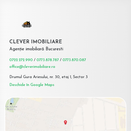
CLEVER IMOBILIARE
Agenție imobiliară Bucuresti
0722.272.990
/
0773.878.787
/
0773.870.087
office@cleverimobiliare.ro
Drumul Gura Ariesului, nr. 30, etaj 1, Sector 3
Deschide în Google Maps