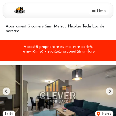
Meniu
Apartament 3 camere 5min Metrou Nicolae Teclu Loc de
parcare
Această proprietate nu mai este activă,
te invităm să vizualizezi proprietăți similare
Previous
Nex
1
/
24
Harta