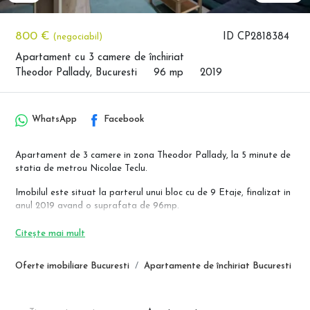
800 €
ID CP2818384
(negociabil)
Apartament cu 3 camere de închiriat
Theodor Pallady, Bucuresti
96 mp
2019
WhatsApp
Facebook
Apartament de 3 camere in zona Theodor Pallady, la 5 minute de
statia de metrou Nicolae Teclu.
Imobilul este situat la parterul unui bloc cu de 9 Etaje, finalizat in
anul 2019 avand o suprafata de 96mp.
Apartamentul este mobilat si utilat complet, iar bucataria este
Citește mai mult
dotata cu toate electrocasnicele necesare.
Dispune de un living luminos echipat cu o canapea extensibila,
Oferte imobiliare Bucuresti
Apartamente de închiriat Bucuresti
zona de dining,TV, AC, 2 dormitoare din care unul matrimonial cu
baie proprie dotata cu cada, o baie pe hol care este prevazuta cu
cabina de dus. Apartamentul dispune de o terasa generoasa,
inchisa cu geam termopan, perfecta pentru relaxare cat si pentru