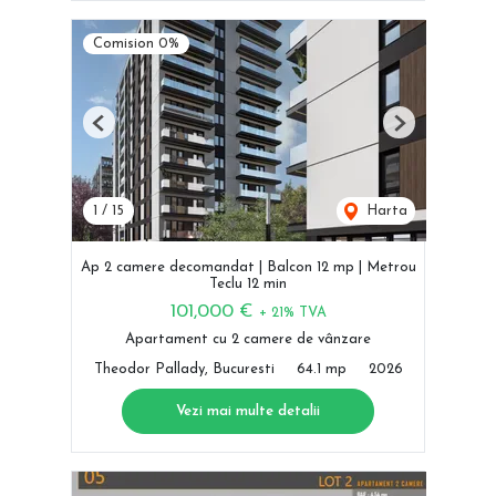
Comision 0%
Previous
Next
1
/
15
Harta
Ap 2 camere decomandat | Balcon 12 mp | Metrou
Teclu 12 min
101,000 €
+ 21% TVA
Apartament cu 2 camere de vânzare
Theodor Pallady, Bucuresti
64.1 mp
2026
Vezi mai multe detalii