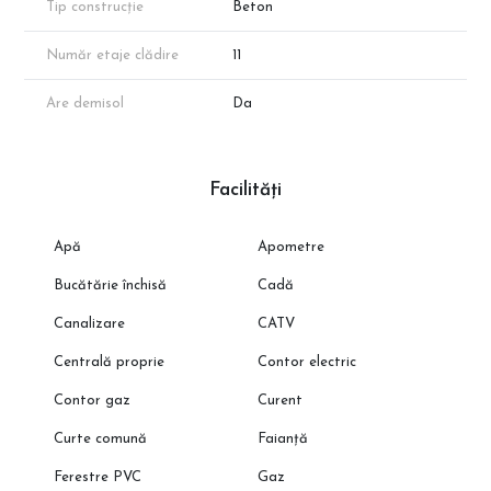
Tip construcție
Beton
Număr etaje clădire
11
Are demisol
Da
Facilități
Apă
Apometre
Bucătărie închisă
Cadă
Canalizare
CATV
Centrală proprie
Contor electric
Contor gaz
Curent
Curte comună
Faianță
Ferestre PVC
Gaz