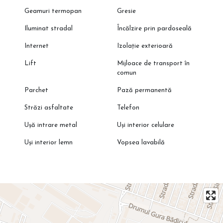
Geamuri termopan
Gresie
Iluminat stradal
Încălzire prin pardoseală
Internet
Izolație exterioară
Lift
Mijloace de transport în
comun
Parchet
Pază permanentă
Străzi asfaltate
Telefon
Ușă intrare metal
Uși interior celulare
Uși interior lemn
Vopsea lavabilă