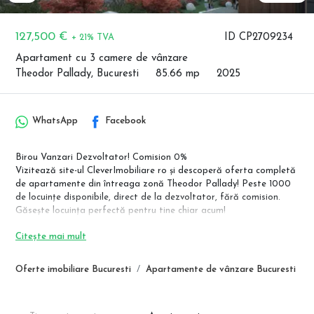
127,500 €
ID CP2709234
+ 21% TVA
Apartament cu 3 camere de vânzare
Theodor Pallady, Bucuresti
85.66 mp
2025
WhatsApp
Facebook
Birou Vanzari Dezvoltator! Comision 0%
Vizitează site-ul CleverImobiliare ro și descoperă oferta completă
de apartamente din întreaga zonă Theodor Pallady! Peste 1000
de locuințe disponibile, direct de la dezvoltator, fără comision.
Găsește locuința perfectă pentru tine chiar acum!
Pret: 127.500 Euro+TVA
Citește mai mult
Locuința perfectă pentru un stil de viață modern și confortabil!
Situat în zona Theodor Pallady, acest ansamblu rezidențial îți
Oferte imobiliare Bucuresti
Apartamente de vânzare Bucuresti
oferă un echilibru ideal între confort, accesibilitate și rafinament.
Designul modern al imobilului este conceput astfel încât fiecare
locuință să beneficieze de lumină naturală din plin, vedere către