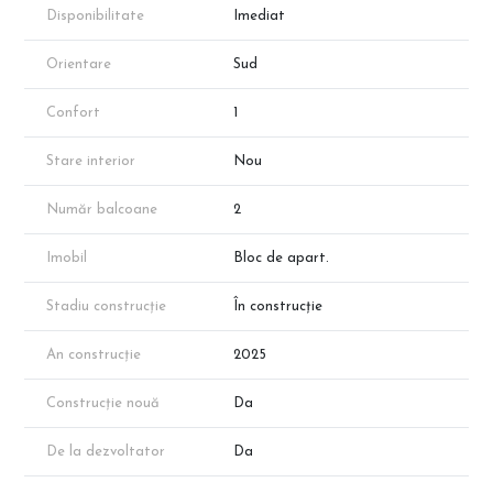
Fotografiile reprezinta propuneri de amenajare si sunt cu titlu de
Disponibilitate
Imediat
prezentare.
*Apartamentul prezentat face parte din portofoliul
dezvoltatorului, însă disponibilitatea proprietăților poate varia în
Orientare
Sud
funcție de vânzări.
*Suprafața apartamentului menționată în anunț este suprafața
Confort
1
aproximativă conform schițelor de prezentare. Suprafața exacta
va reieși în urma măsurătorilor cadastrale.
Stare interior
Nou
Un ansamblu rezidențial elegant, modern și bine conectat, perfect
pentru cei care caută un stil de viață confortabil și sofisticat.
Programează o vizionare și descoperă noua ta locuință! 📞✨
Număr balcoane
2
Imobil
Bloc de apart.
Stadiu construcție
În construcție
An construcție
2025
Construcție nouă
Da
De la dezvoltator
Da