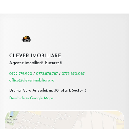
CLEVER IMOBILIARE
Agenție imobiliară Bucuresti
0722.272.990
/
0773.878.787
/
0773.870.087
office@cleverimobiliare.ro
Drumul Gura Ariesului, nr. 30, etaj 1, Sector 3
Deschide în Google Maps