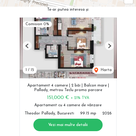
Te-ar putea interesa și:
Comision 0%
Previous
Next
1
/
15
Harta
Apartament 4 camere | 2 băi | Balcon mare |
Pallady, metrou Teclu promo parcare
151,000 €
+ 21% TVA
Apartament cu 4 camere de vânzare
Theodor Pallady, Bucuresti
99.15 mp
2026
Vezi mai multe detalii