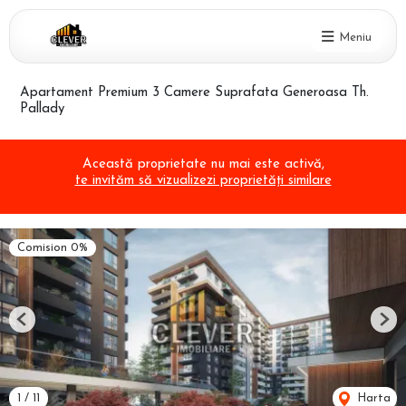
Meniu
Apartament Premium 3 Camere Suprafata Generoasa Th.
Pallady
Această proprietate nu mai este activă,
te invităm să vizualizezi proprietăți similare
Comision 0%
Previous
Nex
1
/
11
Harta