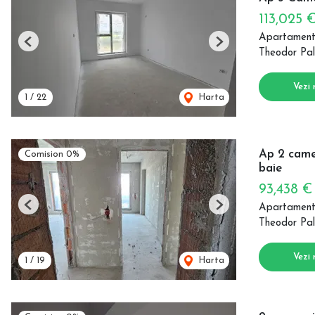
113,025 
Apartament
Previous
Next
Theodor Pal
Vezi 
1
/
22
Harta
Ap 2 came
Comision 0%
baie
93,438 
Apartament
Previous
Next
Theodor Pal
Vezi 
1
/
19
Harta