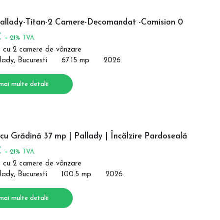
allady-Titan-2 Camere-Decomandat -Comision 0
€
+ 21% TVA
 cu 2 camere de vânzare
lady, Bucuresti
67.15 mp
2026
mai multe detalii
u Grădină 37 mp | Pallady | Încălzire Pardoseală
€
+ 21% TVA
 cu 2 camere de vânzare
lady, Bucuresti
100.5 mp
2026
mai multe detalii