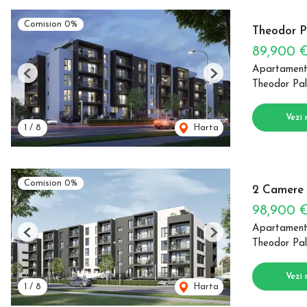
Comision 0%
Theodor P
89,900 
Apartament
Previous
Next
Theodor Pal
Vezi 
1
/
8
Harta
Comision 0%
2 Camere c
98,900 
Apartament
Previous
Next
Theodor Pal
Vezi 
1
/
8
Harta