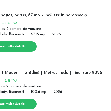
pațios, parter, 67 mp – încălzire în pardoseală
€
+ 21% TVA
 cu 2 camere de vânzare
lady, Bucuresti
67.15 mp
2026
mai multe detalii
t Modern + Grădină | Metrou Teclu | Finalizare 2026
€
+ 21% TVA
 cu 2 camere de vânzare
lady, Bucuresti
100.6 mp
2026
mai multe detalii