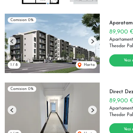
Comision 0%
Aparatame
89,900 
Apartament
Previous
Next
Theodor Pal
Vezi 
1
/
8
Harta
Comision 0%
Direct Dez
89,900 
Apartament
Previous
Next
Theodor Pal
Vezi 