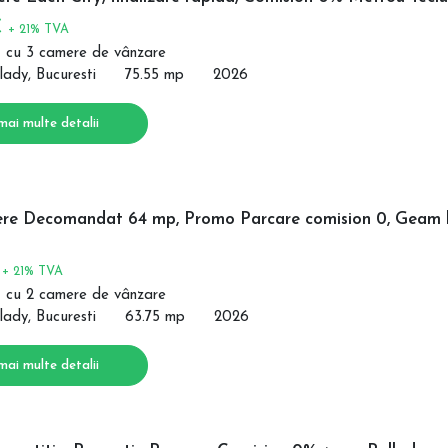
€
+ 21% TVA
 cu 3 camere de vânzare
lady, Bucuresti
75.55 mp
2026
mai multe detalii
re Decomandat 64 mp, Promo Parcare comision 0, Geam 
€
+ 21% TVA
 cu 2 camere de vânzare
lady, Bucuresti
63.75 mp
2026
mai multe detalii