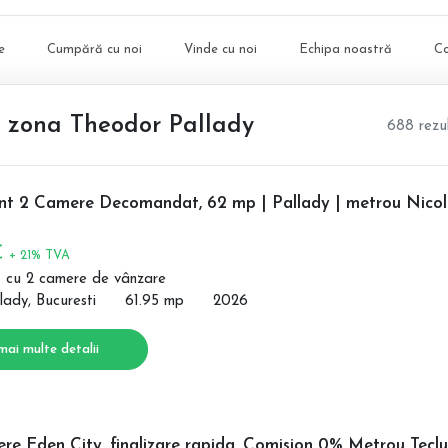
e
Cumpără cu noi
Vinde cu noi
Echipa noastră
C
, zona Theodor Pallady
688 rezu
t 2 Camere Decomandat, 62 mp | Pallady | metrou Nico
€
+ 21% TVA
 cu 2 camere de vânzare
lady, Bucuresti
61.95 mp
2026
mai multe detalii
e Eden City, finalizare rapida, Comision 0% Metrou Teclu