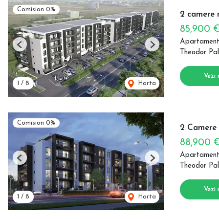
Comision 0%
2 camere m
85,900 
Apartament
Previous
Next
Theodor Pal
Vezi 
1
/
8
Harta
Comision 0%
2 Camere P
88,900 
Apartament
Previous
Next
Theodor Pal
Vezi 
1
/
8
Harta