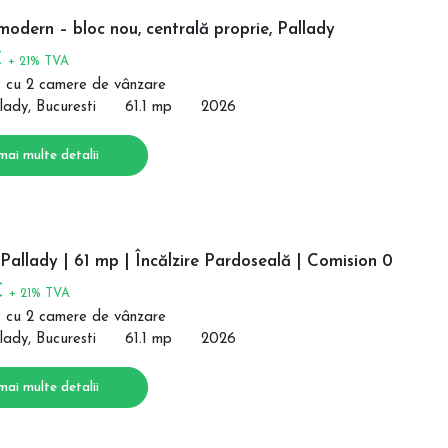
odern – bloc nou, centrală proprie, Pallady
€
+ 21% TVA
 cu 2 camere de vânzare
lady, Bucuresti
61.1 mp
2026
mai multe detalii
allady | 61 mp | Încălzire Pardoseală | Comision 0
€
+ 21% TVA
 cu 2 camere de vânzare
lady, Bucuresti
61.1 mp
2026
mai multe detalii