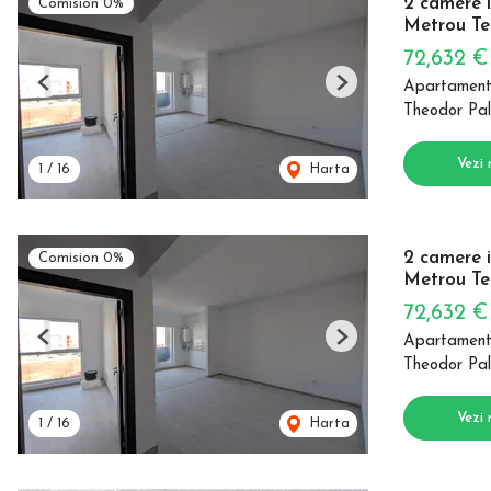
2 camere i
Comision 0%
Metrou Te
72,632 
Apartament
Previous
Next
Theodor Pal
Vezi 
1
/
16
Harta
2 camere i
Comision 0%
Metrou Te
72,632 
Apartament
Previous
Next
Theodor Pal
Vezi 
1
/
16
Harta