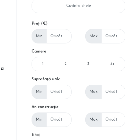
Preț (€)
Min
Max
Camere
1
2
3
4+
la
Suprafață utilă
Min
Max
An construcție
Min
Max
Etaj