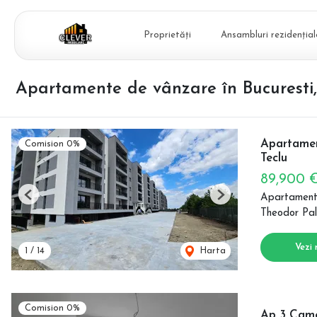
Proprietăți
Ansambluri rezidențial
Apartamente de vânzare în Bucuresti
Apartamen
Comision 0%
Teclu
89,900 
Apartament
Previous
Next
Theodor Pal
Vezi 
1
/
14
Harta
Comision 0%
Ap 3 Camer