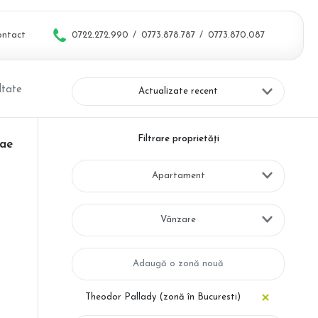
ontact
0722.272.990
/
0773.878.787
/
0773.870.087
ltate
Actualizate recent
Filtrare proprietăți
lae
Apartament
Vânzare
Theodor Pallady (zonă în Bucuresti)