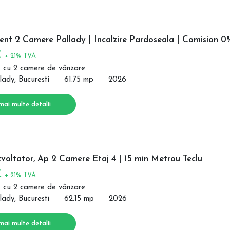
nt 2 Camere Pallady | Incalzire Pardoseala | Comision 0
€
+ 21% TVA
 cu 2 camere de vânzare
lady, Bucuresti
61.75 mp
2026
mai multe detalii
voltator, Ap 2 Camere Etaj 4 | 15 min Metrou Teclu
€
+ 21% TVA
 cu 2 camere de vânzare
lady, Bucuresti
62.15 mp
2026
mai multe detalii