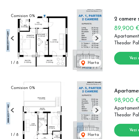
Comision 0%
2 camere s
89,900 
Apartament
Previous
Next
Theodor Pal
Vezi 
1
/
8
Harta
Comision 0%
Apartamen
98,900 
Apartament
Previous
Next
Theodor Pal
Vezi 
1
/
8
Harta