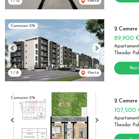
1
/
12
Harta
Comision 0%
2 Camere 
89,900 
Apartament
Previous
Next
Theodor Pal
Vezi 
1
/
8
Harta
Comision 0%
2 Camere |
107,500
Apartament
Previous
Next
Theodor Pal