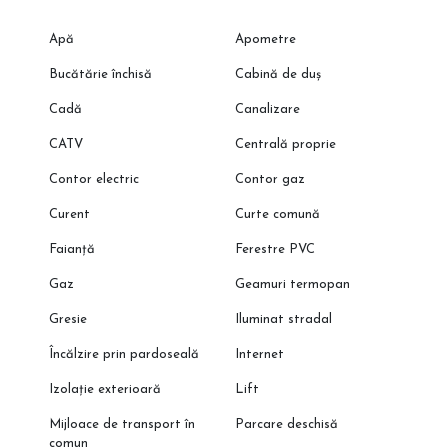
Apă
Apometre
Bucătărie închisă
Cabină de duș
Cadă
Canalizare
CATV
Centrală proprie
Contor electric
Contor gaz
Curent
Curte comună
Faianță
Ferestre PVC
Gaz
Geamuri termopan
Gresie
Iluminat stradal
Încălzire prin pardoseală
Internet
Izolație exterioară
Lift
Mijloace de transport în
Parcare deschisă
comun