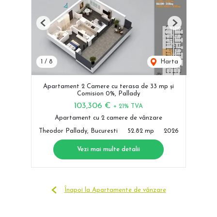
Previous
Next
1
/
8
Harta
Apartament 2 Camere cu terasa de 33 mp și
Comision 0%, Pallady
103,306 €
+ 21% TVA
Apartament cu 2 camere de vânzare
Theodor Pallady, Bucuresti
52.82 mp
2026
Vezi mai multe detalii
Înapoi la Apartamente de vânzare