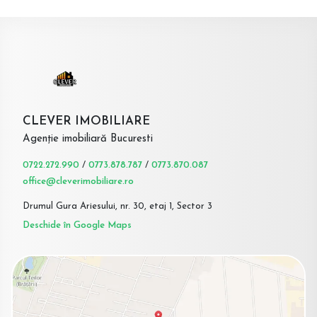
CLEVER IMOBILIARE
Agenție imobiliară Bucuresti
0722.272.990
/
0773.878.787
/
0773.870.087
office@cleverimobiliare.ro
Drumul Gura Ariesului, nr. 30, etaj 1, Sector 3
Deschide în Google Maps