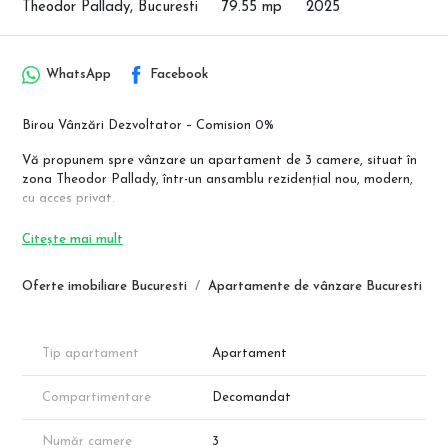
Theodor Pallady, Bucuresti
79.55 mp
2025
WhatsApp
Facebook
Birou Vânzări Dezvoltator – Comision 0%
Vă propunem spre vânzare un apartament de 3 camere, situat în
zona Theodor Pallady, într-un ansamblu rezidențial nou, modern,
cu acces privat.
📍 Localizare:
Citește mai mult
– Zona Theodor Pallady
– Stație STB la aproximativ 500 m
Oferte imobiliare Bucuresti
Apartamente de vânzare Bucuresti
– Metrou Nicolae Teclu la cca. 1,5 km
🏢 Detalii imobil:
– Regim de înălțime: P+3 etaje
Tip apartament
Apartament
– Scara 4 – Etaj 1
– Ansamblu format din 2 blocuri, fiecare cu câte 2 scări
Compartimentare
Decomandat
– Acces privat
🏠 Compartimentare apartament:
Număr camere
3