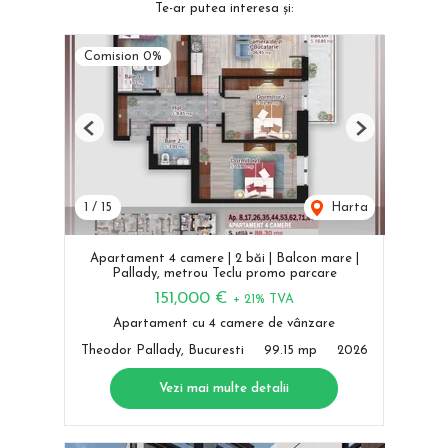
Te-ar putea interesa și:
Comision 0%
Previous
Next
1
/
15
Harta
Apartament 4 camere | 2 băi | Balcon mare |
Pallady, metrou Teclu promo parcare
151,000 €
+ 21% TVA
Apartament cu 4 camere de vânzare
Theodor Pallady, Bucuresti
99.15 mp
2026
Vezi mai multe detalii