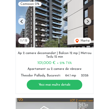
Comision 0%
Previous
Next
1
/
15
Harta
Ap 2 camere decomandat | Balcon 12 mp | Metrou
Teclu 12 min
101,000 €
+ 21% TVA
Apartament cu 2 camere de vânzare
Theodor Pallady, Bucuresti
64.1 mp
2026
Vezi mai multe detalii