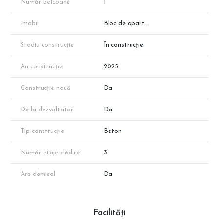
Număr balcoane
1
ℹ️ Mențiuni:
– Apartamentul face parte din portofoliul dezvoltatorului
Imobil
Bloc de apart.
– Disponibilitatea poate varia
– Suprafața este aproximativă conform planurilor de prezentare;
Stadiu construcție
În construcție
suprafața exactă va rezulta din măsurătorile cadastrale
📞 Programează o vizionare direct cu reprezentantul
An construcție
2025
dezvoltatorului!
Construcție nouă
Da
De la dezvoltator
Da
Tip construcție
Beton
Număr etaje clădire
3
Are demisol
Da
Facilități