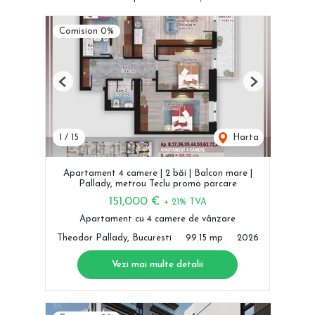
Comision 0%
Previous
Next
1
/
15
Harta
Apartament 4 camere | 2 băi | Balcon mare |
Pallady, metrou Teclu promo parcare
151,000 €
+ 21% TVA
Apartament cu 4 camere de vânzare
Theodor Pallady, Bucuresti
99.15 mp
2026
Vezi mai multe detalii