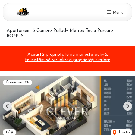
Meniu
Apartament 3 Camere Pallady Metrou Teclu Parcare
BONUS
Această proprietate nu mai este activă,
te invităm să vizualizezi proprietăți similare
Comision 0%
Previous
Nex
1
/
9
Harta