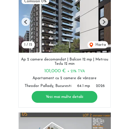
Comision 0%
Previous
Next
1
/
15
Harta
Ap 2 camere decomandat | Balcon 12 mp | Metrou
Teclu 12 min
101,000 €
+ 21% TVA
Apartament cu 2 camere de vânzare
Theodor Pallady, Bucuresti
64.1 mp
2026
Vezi mai multe detalii