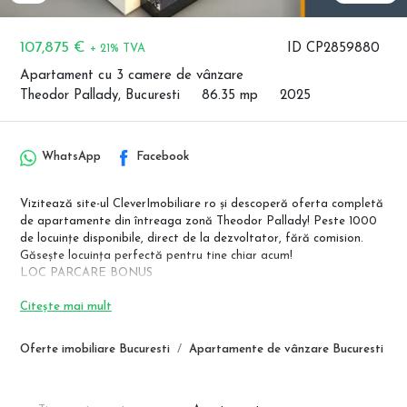
107,875 €
ID CP2859880
+ 21% TVA
Apartament cu 3 camere de vânzare
Theodor Pallady, Bucuresti
86.35 mp
2025
WhatsApp
Facebook
Vizitează site-ul CleverImobiliare ro și descoperă oferta completă
de apartamente din întreaga zonă Theodor Pallady! Peste 1000
de locuințe disponibile, direct de la dezvoltator, fără comision.
Găsește locuința perfectă pentru tine chiar acum!
LOC PARCARE BONUS
Pret avans 90%: 107.875 Euro + TVA
Citește mai mult
Pret avans 50%: 120.820 Euro + TVA
Pret avans 20%: 138.080 Euro + TVA
Oferte imobiliare Bucuresti
Apartamente de vânzare Bucuresti
Design-ul modern al imobilului este special gandit, astfel incat
fiecare tip de locuinta sa beneficieze de cat mai multa lumina
naturala, vedere catre spatii verzi, aerisite. Confortul termic este