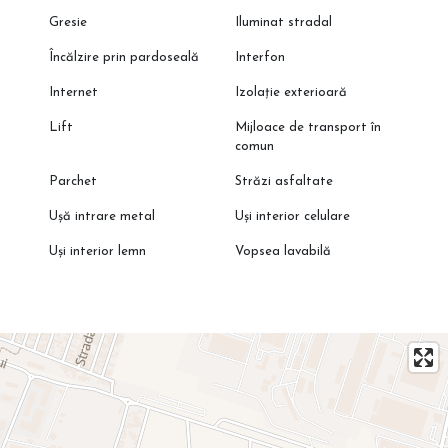
Gresie
Iluminat stradal
Încălzire prin pardoseală
Interfon
Internet
Izolație exterioară
Lift
Mijloace de transport în
comun
Parchet
Străzi asfaltate
Ușă intrare metal
Uși interior celulare
Uși interior lemn
Vopsea lavabilă