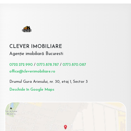
CLEVER IMOBILIARE
Agenție imobiliară Bucuresti
0722.272.990
/
0773.878.787
/
0773.870.087
office@cleverimobiliare.ro
Drumul Gura Ariesului, nr. 30, etaj 1, Sector 3
Deschide în Google Maps