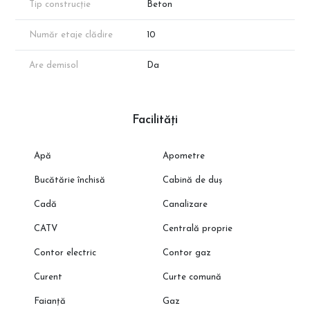
Tip construcție
Beton
Număr etaje clădire
10
Are demisol
Da
Facilități
Apă
Apometre
Bucătărie închisă
Cabină de duș
Cadă
Canalizare
CATV
Centrală proprie
Contor electric
Contor gaz
Curent
Curte comună
Faianță
Gaz