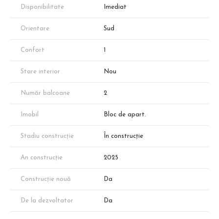
dezvoltatorului!
Disponibilitate
Imediat
Orientare
Sud
Confort
1
Stare interior
Nou
Număr balcoane
2
Imobil
Bloc de apart.
Stadiu construcție
În construcție
An construcție
2025
Construcție nouă
Da
De la dezvoltator
Da