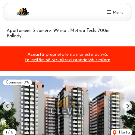
Meniu
Apartament 3 camere. 99 mp , Metrou Teclu 700m -
Pallady
Această proprietate nu mai este activă,
te invităm să vizualizezi proprietăți similare
Comision 0%
Previous
Nex
1
/
6
Harta