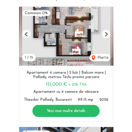
Comision 0%
Previous
Next
1
/
15
Harta
Apartament 4 camere | 2 băi | Balcon mare |
Pallady, metrou Teclu promo parcare
151,000 €
+ 21% TVA
Apartament cu 4 camere de vânzare
Theodor Pallady, Bucuresti
99.15 mp
2026
Vezi mai multe detalii