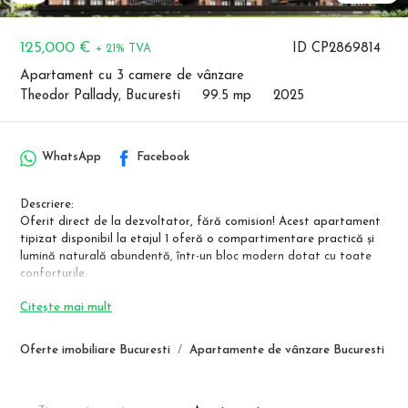
125,000 €
ID CP2869814
+ 21% TVA
Apartament cu 3 camere de vânzare
Theodor Pallady, Bucuresti
99.5 mp
2025
WhatsApp
Facebook
Descriere:
Oferit direct de la dezvoltator, fără comision! Acest apartament
tipizat disponibil la etajul 1 oferă o compartimentare practică și
lumină naturală abundentă, într-un bloc modern dotat cu toate
conforturile.
Detalii esențiale:
Citește mai mult
Suprafață totală: ~99,5 m² (utilă: 78,06 m² + balcoane: 21,43 m²)
Compartimentare funcțională: Living spațios (18,23 m²), 2
Oferte imobiliare Bucuresti
Apartamente de vânzare Bucuresti
dormitoare (17,14 m² și 14,93 m²), bucătărie separată (9,98 m²), 2
băi și 2 balcoane generoase (16,98 m² + 4,45 m²).
Dotări incluse: Finisat la cheie, cu încălzire în pardoseală, centrală