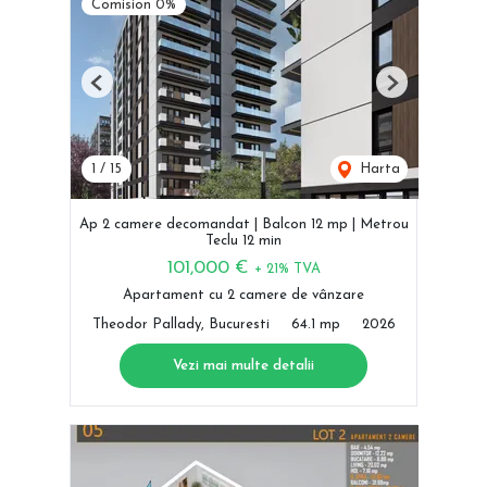
Comision 0%
Previous
Next
1
/
15
Harta
Ap 2 camere decomandat | Balcon 12 mp | Metrou
Teclu 12 min
101,000 €
+ 21% TVA
Apartament cu 2 camere de vânzare
Theodor Pallady, Bucuresti
64.1 mp
2026
Vezi mai multe detalii