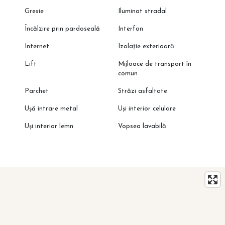
Gresie
Iluminat stradal
Încălzire prin pardoseală
Interfon
Internet
Izolație exterioară
Lift
Mijloace de transport în
comun
Parchet
Străzi asfaltate
Ușă intrare metal
Uși interior celulare
Uși interior lemn
Vopsea lavabilă