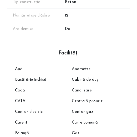
Tip construcție
Beton
Număr etaje clădire
12
Are demisol
Da
Facilități
Apă
Apometre
Bucătărie închisă
Cabină de duș
Cadă
Canalizare
CATV
Centrală proprie
Contor electric
Contor gaz
Curent
Curte comună
Faianță
Gaz