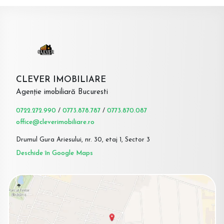
CLEVER IMOBILIARE
Agenție imobiliară Bucuresti
0722.272.990
/
0773.878.787
/
0773.870.087
office@cleverimobiliare.ro
Drumul Gura Ariesului, nr. 30, etaj 1, Sector 3
Deschide în Google Maps