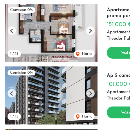
Apartament
Comision 0%
promo par
151,000
Apartament
Previous
Next
Theodor Pal
Vezi 
1
/
15
Harta
Comision 0%
Ap 2 came
101,000
Apartament
Previous
Next
Theodor Pal
Vezi 
1
/
15
Harta