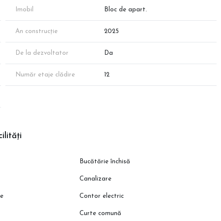
atorului pentru programare.
Imobil
Bloc de apart.
re.ro.
An construcție
2025
De la dezvoltator
Da
Număr etaje clădire
12
ilități
Bucătărie închisă
Canalizare
ie
Contor electric
Curte comună