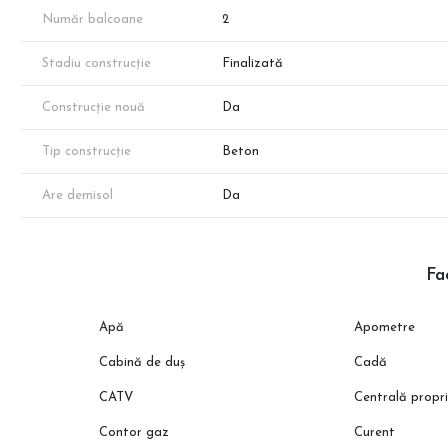
👉 Vizionați un model finisat! Contactați reprezentantul dezvolt
Număr balcoane
2
Descoperă peste 1000 de opțiuni fără comision pe CleverImobilia
Stadiu construcție
Finalizată
Construcție nouă
Da
Tip construcție
Beton
Are demisol
Da
Fac
Apă
Apometre
Cabină de duș
Cadă
CATV
Centrală propr
Contor gaz
Curent