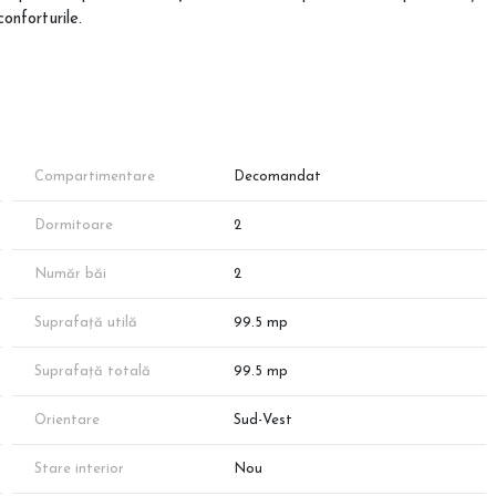
onforturile.
²)
oare (17,14 m² și 14,93 m²), bucătărie separată (9,98 m²), 2 băi și
lă termică proprie, ferestre termopan, lift hidraulic și posibilitate de
Compartimentare
Decomandat
utilitățile.
Dormitoare
2
Număr băi
2
Image
Suprafață utilă
99.5 mp
Suprafață totală
99.5 mp
Orientare
Sud-Vest
în funcție de vânzări. Suprafața exactă va fi conform măsurătorilor
Stare interior
Nou