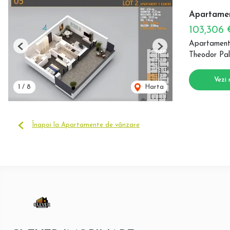
Apartamen
103,306
Apartament
Previous
Next
Theodor Pal
Vezi 
1
/
8
Harta
Înapoi la Apartamente de vânzare