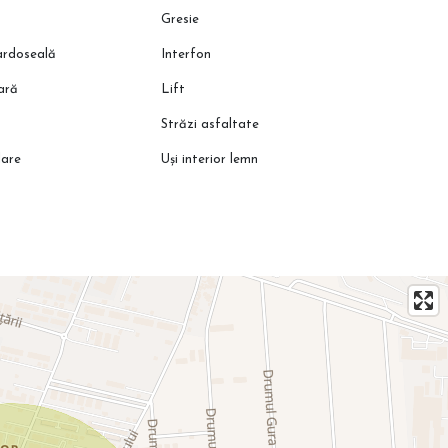
Gresie
pardoseală
Interfon
oară
Lift
Străzi asfaltate
lare
Uși interior lemn