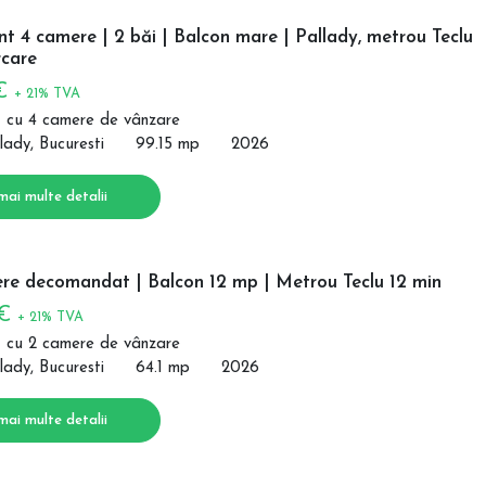
 4 camere | 2 băi | Balcon mare | Pallady, metrou Teclu
care
 €
+ 21% TVA
 cu 4 camere de vânzare
lady, Bucuresti
99.15 mp
2026
mai multe detalii
re decomandat | Balcon 12 mp | Metrou Teclu 12 min
 €
+ 21% TVA
 cu 2 camere de vânzare
lady, Bucuresti
64.1 mp
2026
mai multe detalii