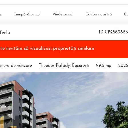
e
Cumpără cu noi
Vinde cu noi
Echipa noastră
C
Teclu
ID CP2869886
,
te invităm să vizualizezi proprietăți similare
amere de vânzare
Theodor Pallady, Bucuresti
99.5 mp
2025