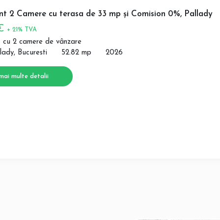
t 2 Camere cu terasa de 33 mp și Comision 0%, Pallady
 €
+ 21% TVA
 cu 2 camere de vânzare
lady, Bucuresti
52.82 mp
2026
mai multe detalii