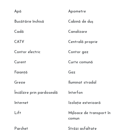
Apă
Apometre
Bucătărie închisă
Cabină de duș
Cadă
Canalizare
CATV
Centrală proprie
Contor electric
Contor gaz
Curent
Curte comună
Faianță
Gaz
Gresie
Iluminat stradal
Încălzire prin pardoseală
Interfon
Internet
Izolație exterioară
Lift
Mijloace de transport în
comun
Parchet
Străzi asfaltate