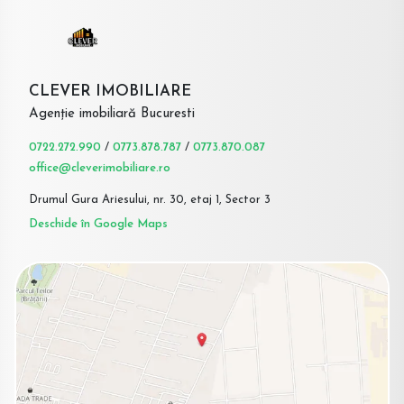
CLEVER IMOBILIARE
Agenție imobiliară Bucuresti
0722.272.990
/
0773.878.787
/
0773.870.087
office@cleverimobiliare.ro
Drumul Gura Ariesului, nr. 30, etaj 1, Sector 3
Deschide în Google Maps