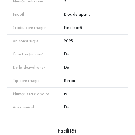
Număr balcoane
2
Imobil
Bloc de apart.
Stadiu construcție
Finalizată
An construcție
2025
Construcție nouă
Da
De la dezvoltator
Da
Tip construcție
Beton
Număr etaje clădire
12
Are demisol
Da
Facilități