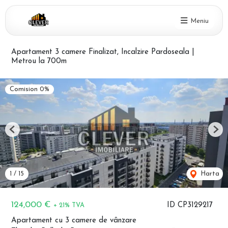
Meniu
Apartament 3 camere Finalizat, Incalzire Pardoseala |
Metrou la 700m
Comision 0%
Previous
Nex
1
/
15
Harta
124,000 €
ID CP3129217
+ 21% TVA
Apartament cu 3 camere de vânzare