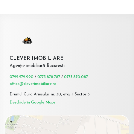
CLEVER IMOBILIARE
Agenție imobiliară Bucuresti
0722.272.990
/
0773.878.787
/
0773.870.087
office@cleverimobiliare.ro
Drumul Gura Ariesului, nr. 30, etaj 1, Sector 3
Deschide în Google Maps