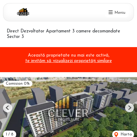
Meniu
Direct Dezvoltator Apartament 3 camere decomandate
Sector 3
Această proprietate nu mai este activă,
te invităm să vizualizezi proprietăți similare
Comision 0%
Previous
Nex
1
/
8
Harta