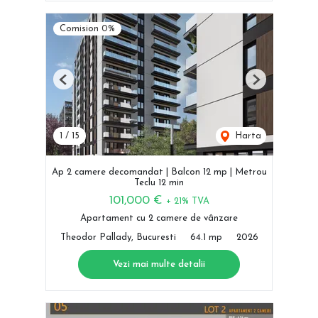
Comision 0%
Previous
Next
1
/
15
Harta
Ap 2 camere decomandat | Balcon 12 mp | Metrou
Teclu 12 min
101,000 €
+ 21% TVA
Apartament cu 2 camere de vânzare
Theodor Pallady, Bucuresti
64.1 mp
2026
Vezi mai multe detalii