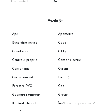
Are demisol
Da
Facilități
Apă
Apometre
Bucătărie închisă
Cadă
Canalizare
CATV
Centrală proprie
Contor electric
Contor gaz
Curent
Curte comună
Faianță
Ferestre PVC
Gaz
Geamuri termopan
Gresie
Iluminat stradal
Încălzire prin pardoseală