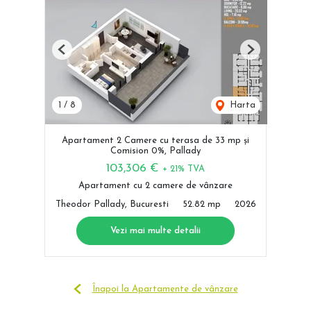
Previous
Next
1
/
8
Harta
Apartament 2 Camere cu terasa de 33 mp și
Comision 0%, Pallady
103,306 €
+ 21% TVA
Apartament cu 2 camere de vânzare
Theodor Pallady, Bucuresti
52.82 mp
2026
Vezi mai multe detalii
Înapoi la Apartamente de vânzare