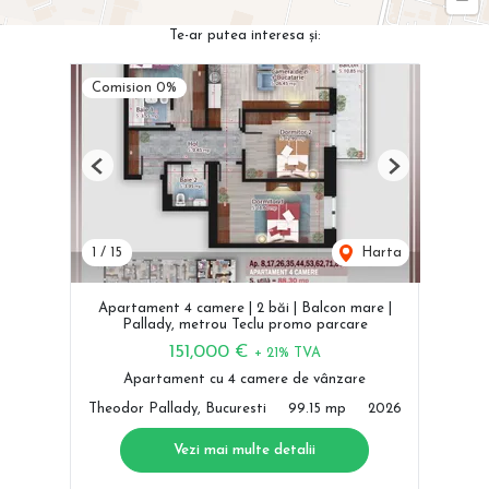
Te-ar putea interesa și:
Comision 0%
Previous
Next
1
/
15
Harta
Apartament 4 camere | 2 băi | Balcon mare |
Pallady, metrou Teclu promo parcare
151,000 €
+ 21% TVA
Apartament cu 4 camere de vânzare
Theodor Pallady, Bucuresti
99.15 mp
2026
Vezi mai multe detalii