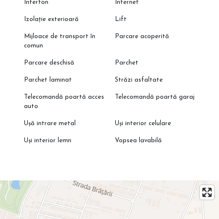
Interfon
Internet
Izolație exterioară
Lift
Mijloace de transport în
Parcare acoperită
comun
Parcare deschisă
Parchet
Parchet laminat
Străzi asfaltate
Telecomandă poartă acces
Telecomandă poartă garaj
auto
Ușă intrare metal
Uși interior celulare
Uși interior lemn
Vopsea lavabilă