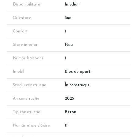
aproximativă conform schițelor de prezentare. Suprafața exacta
Disponibilitate
Imediat
va reieși în urma măsurătorilor cadastrale.
Programeaza o vizionare cu reprezentantul direct al
Orientare
Sud
dezvoltatorului!
Confort
1
Stare interior
Nou
Număr balcoane
1
Imobil
Bloc de apart.
Stadiu construcție
În construcție
An construcție
2025
Tip construcție
Beton
Număr etaje clădire
11