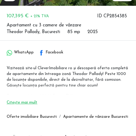
107,395 €
ID CP2854385
+ 21% TVA
Apartament cu 3 camere de vânzare
Theodor Pallady, Bucuresti
85 mp
2025
WhatsApp
Facebook
Vizitează site-ul CleverImobiliare ro și descoperă oferta completă
de apartamente din întreaga zonă Theodor Pallady! Peste 1000
de locuințe disponibile, direct de la dezvoltator, fără comision.
Găsește locuința perfectă pentru tine chiar acum!
Pret avans 90%: 107.397 Euro + TVA
Pret avans 50%: 119.000 Euro + TVA
Citește mai mult
Pret avans 15%: 125.000 Euro + TVA
Oferte imobiliare Bucuresti
Apartamente de vânzare Bucuresti
Ansamblu format din 3 blocuri, cu regim de inaltime Ds+P+11 Etaje,
ce dispune de lifturi hidraulice de ultima generatie. fiind format
din garsoniere, apartamente de 2 camere tip studio, apartamente
de 2,3 si 4 camere. Blocul este proiectat foarte modern atat ca