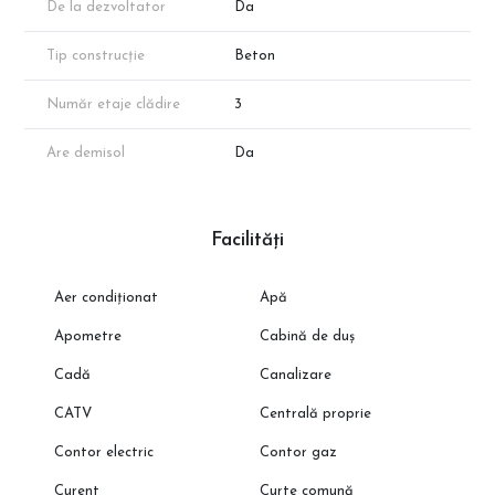
De la dezvoltator
Da
funcție de vânzări.
*Suprafața apartamentului menționată în anunț este suprafața
Tip construcție
Beton
aproximativă conform schițelor de prezentare. Suprafața exacta
va reieși în urma măsurătorilor cadastrale.
Număr etaje clădire
3
Contactați-ne pentru o prezentare detaliată și ofertă
personalizată!
Are demisol
Da
Facilități
Aer condiționat
Apă
Apometre
Cabină de duș
Cadă
Canalizare
CATV
Centrală proprie
Contor electric
Contor gaz
Curent
Curte comună