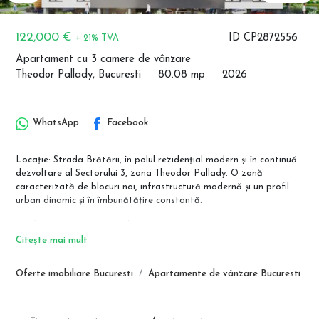
122,000 €
ID CP2872556
+ 21% TVA
Apartament cu 3 camere de vânzare
Theodor Pallady, Bucuresti
80.08 mp
2026
WhatsApp
Facebook
Locație: Strada Brătării, în polul rezidențial modern și în continuă
dezvoltare al Sectorului 3, zona Theodor Pallady. O zonă
caracterizată de blocuri noi, infrastructură modernă și un profil
urban dinamic și în îmbunătățire constantă.
Confort urban excepțional:
Acces la metrou: stațiile Nicolae Teclu și Anghel Saligny.
Citește mai mult
Proximitate de oraș: Legături rapide către Splaiul Unirii și
Autostrada A2.
Oferte imobiliare Bucuresti
Apartamente de vânzare Bucuresti
Toate serviciile la îndemână: IKEA Pallady, Auchan, Decathlon,
Leroy Merlin și alte centre comerciale majore.
Apartamentul viitorului - ECONOMIE MAXIMĂ la facturi!