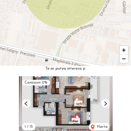
Te-ar putea interesa și:
Comision 0%
Previous
Next
1
/
15
Harta