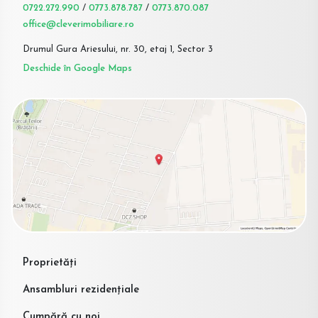
0722.272.990
/
0773.878.787
/
0773.870.087
office@cleverimobiliare.ro
Drumul Gura Ariesului, nr. 30, etaj 1, Sector 3
Deschide în Google Maps
Proprietăți
Ansambluri rezidențiale
Cumpără cu noi