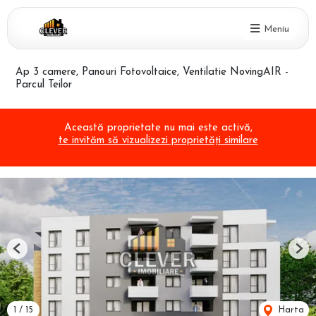
Meniu
Ap 3 camere, Panouri Fotovoltaice, Ventilatie NovingAIR -
Parcul Teilor
Această proprietate nu mai este activă,
te invităm să vizualizezi proprietăți similare
Previous
Nex
1
/
15
Harta