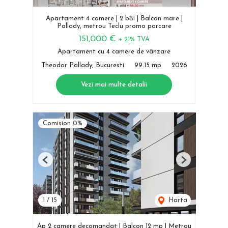
Apartament 4 camere | 2 băi | Balcon mare |
Pallady, metrou Teclu promo parcare
151,000 €
+ 21% TVA
Apartament cu 4 camere de vânzare
Theodor Pallady, Bucuresti
99.15 mp
2026
Vezi mai multe detalii
Comision 0%
Previous
Next
1
/
15
Harta
Ap 2 camere decomandat | Balcon 12 mp | Metrou