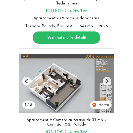
Teclu 12 min
101,000 €
+ 21% TVA
Apartament cu 2 camere de vânzare
Theodor Pallady, Bucuresti
64.1 mp
2026
Vezi mai multe detalii
Previous
Next
1
/
8
Harta
Apartament 2 Camere cu terasa de 33 mp și
Comision 0%, Pallady
103,306 €
+ 21% TVA