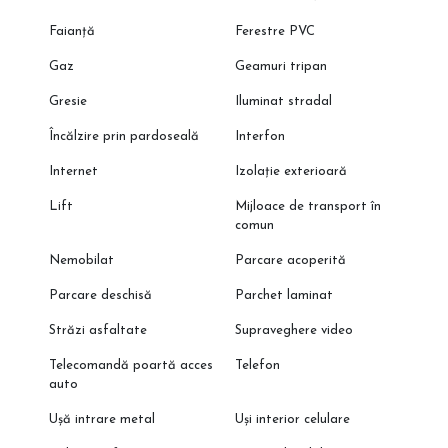
Faianță
Ferestre PVC
Gaz
Geamuri tripan
Gresie
Iluminat stradal
Încălzire prin pardoseală
Interfon
Internet
Izolație exterioară
Lift
Mijloace de transport în
comun
Nemobilat
Parcare acoperită
Parcare deschisă
Parchet laminat
Străzi asfaltate
Supraveghere video
Telecomandă poartă acces
Telefon
auto
Ușă intrare metal
Uși interior celulare