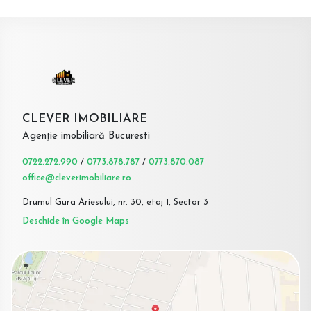
CLEVER IMOBILIARE
Agenție imobiliară Bucuresti
0722.272.990
/
0773.878.787
/
0773.870.087
office@cleverimobiliare.ro
Drumul Gura Ariesului, nr. 30, etaj 1, Sector 3
Deschide în Google Maps