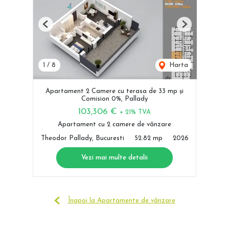
Previous
Next
1
/
8
Harta
Apartament 2 Camere cu terasa de 33 mp și
Comision 0%, Pallady
103,306 €
+ 21% TVA
Apartament cu 2 camere de vânzare
Theodor Pallady, Bucuresti
52.82 mp
2026
Vezi mai multe detalii
Înapoi la Apartamente de vânzare