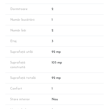
Pret Avans 50%: 133.900 € + TVA,reducere parcare 50%
Dormitoare
2
Pret Avans 15%: 142.900 € + TVA,reducere parcare 50%
Număr bucătării
1
Finisaje exterioare:
Tencuială decorativă peste sistem termoizolator (polistiren EPS
80)
Număr băi
2
Tâmplărie PVC, 7 camere – Veka/Salamander
Balcoane placate cu ceramică + balustrade metalice
Etaj
3
Zidărie de cărămidă 30 cm la exterior
Suprafață utilă
92 mp
Dotări și finisaje interioare:
Pardoseli ceramice: holuri, băi, bucătărie
Parchet laminat 8 mm în camere
Suprafață
105 mp
Faianță: baie (până la 2,1 m) și bucătărie (60 cm între blaturi)
construită
Zugrăveli lavabile
Uși interioare Pinum/Vario Dor
Suprafață totală
92 mp
Ușă metalică la intrare Pinum Blindo/Unison
Lift electric (4-6 persoane)
Confort
1
Balustrade din inox în spațiile comune
Instalații:
Stare interior
Nou
Electrice:
Circuit 220V cupru