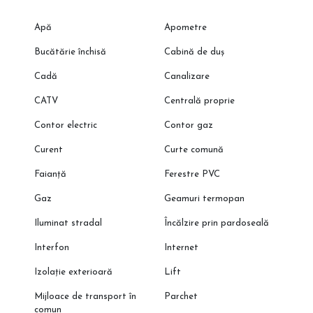
Programeaza o vizionare cu reprezentantul direct al
dezvoltatorului!
Apă
Apometre
Bucătărie închisă
Cabină de duș
Cadă
Canalizare
CATV
Centrală proprie
Contor electric
Contor gaz
Curent
Curte comună
Faianță
Ferestre PVC
Gaz
Geamuri termopan
Iluminat stradal
Încălzire prin pardoseală
Interfon
Internet
Izolație exterioară
Lift
Mijloace de transport în
Parchet
comun