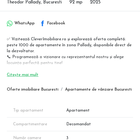
Theodor Pallady, Bucuresti
92 mp
2025
WhatsApp
Facebook
✅ Vizitează CleverImobiliare.ro și explorează oferta completă:
peste 1000 de apartamente în zona Pallady, disponibile direct de
la dezvoltator.
📞 Programează o vizionare cu reprezentantul nostru și alege
locuința perfectă pentru tine!
Apartamente premium – Theodor Pallady, lângă metrou Nicolae
Citește mai mult
Teclu
Regim redus de înălțime (P+4E) | Direct de la dezvoltator | Fără
Oferte imobiliare Bucuresti
Apartamente de vânzare Bucuresti
comision
Descoperă un nou standard de confort într-un bloc modern, situat
la doar câțiva pași de stația de metrou Nicolae Teclu!
Tip apartament
Apartament
✔ Finisaje de calitate, la alegere
✔ Încălzire prin pardoseală
Compartimentare
Decomandat
✔ Ferestre mari pentru luminozitate naturală
✔ Locuri de parcare subterane
Număr camere
3
✔ Construcție conform normelor actuale