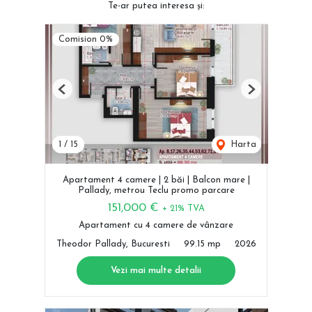
Te-ar putea interesa și:
Comision 0%
Previous
Next
1
/
15
Harta
Apartament 4 camere | 2 băi | Balcon mare |
Pallady, metrou Teclu promo parcare
151,000 €
+ 21% TVA
Apartament cu 4 camere de vânzare
Theodor Pallady, Bucuresti
99.15 mp
2026
Vezi mai multe detalii