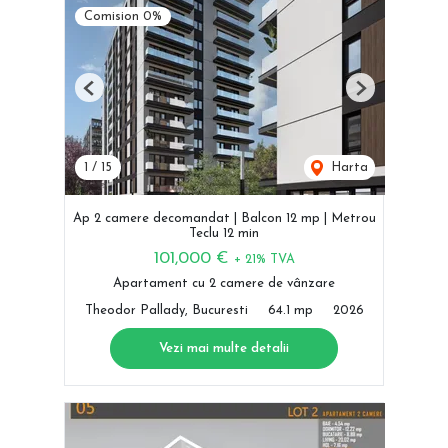
Comision 0%
Previous
Next
1
/
15
Harta
Ap 2 camere decomandat | Balcon 12 mp | Metrou
Teclu 12 min
101,000 €
+ 21% TVA
Apartament cu 2 camere de vânzare
Theodor Pallady, Bucuresti
64.1 mp
2026
Vezi mai multe detalii