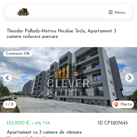
Meniu
Theodor Pallady-Metrou Nicolae Teclu, Apartament 3
camere reducere parcare
Comision 0%
Previous
Nex
1
/
8
Harta
133,900 €
ID CP3207645
+ 21% TVA
Apartament cu 3 camere de vânzare