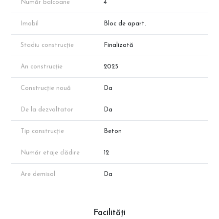
Număr balcoane
4
Imobil
Bloc de apart.
Stadiu construcție
Finalizată
An construcție
2025
Construcție nouă
Da
De la dezvoltator
Da
Tip construcție
Beton
Număr etaje clădire
12
Are demisol
Da
Facilități