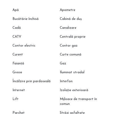
Apă
Apometre
Bucătărie închisă
Cabină de duș
Cadă
Canalizare
CATV
Centrală proprie
Contor electric
Contor gaz
Curent
Curte comună
Faianță
Gaz
Gresie
Iluminat stradal
Încălzire prin pardoseală
Interfon
Internet
Izolație exterioară
Lift
Mijloace de transport în
comun
Parchet
Străzi asfaltate