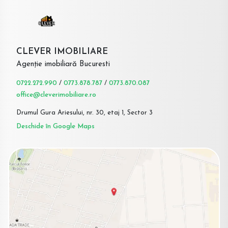
CLEVER IMOBILIARE
Agenție imobiliară Bucuresti
0722.272.990
/
0773.878.787
/
0773.870.087
office@cleverimobiliare.ro
Drumul Gura Ariesului, nr. 30, etaj 1, Sector 3
Deschide în Google Maps