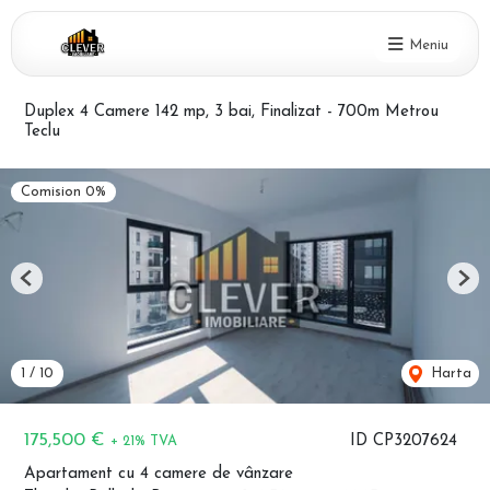
Meniu
Duplex 4 Camere 142 mp, 3 bai, Finalizat - 700m Metrou
Teclu
Comision 0%
Previous
Nex
1
/
10
Harta
175,500 €
ID CP3207624
+ 21% TVA
Apartament cu 4 camere de vânzare