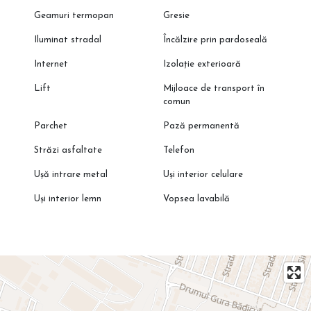
Geamuri termopan
Gresie
Iluminat stradal
Încălzire prin pardoseală
Internet
Izolație exterioară
Lift
Mijloace de transport în
comun
Parchet
Pază permanentă
Străzi asfaltate
Telefon
Ușă intrare metal
Uși interior celulare
Uși interior lemn
Vopsea lavabilă