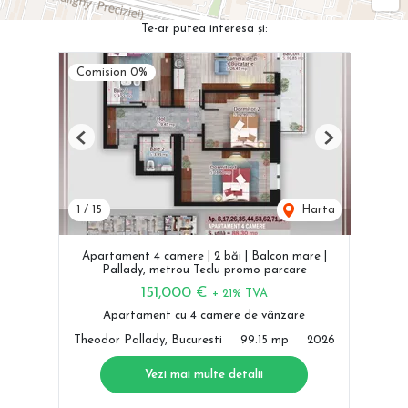
Te-ar putea interesa și:
Comision 0%
Previous
Next
1
/
15
Harta
Apartament 4 camere | 2 băi | Balcon mare |
Pallady, metrou Teclu promo parcare
151,000 €
+ 21% TVA
Apartament cu 4 camere de vânzare
Theodor Pallady, Bucuresti
99.15 mp
2026
Vezi mai multe detalii