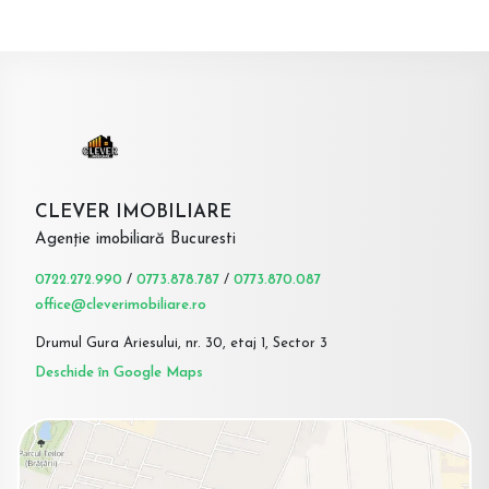
CLEVER IMOBILIARE
Agenție imobiliară Bucuresti
0722.272.990
/
0773.878.787
/
0773.870.087
office@cleverimobiliare.ro
Drumul Gura Ariesului, nr. 30, etaj 1, Sector 3
Deschide în Google Maps