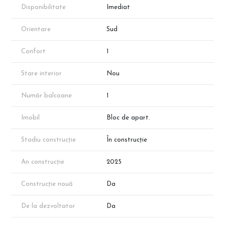
Fotografiile reprezinta propuneri de amenajare si sunt cu titlu de
Disponibilitate
Imediat
prezentare.
*Apartamentul prezentat face parte din portofoliul
dezvoltatorului, însă disponibilitatea proprietăților poate varia în
Orientare
Sud
funcție de vânzări.
*Suprafața apartamentului menționată în anunț este suprafața
Confort
1
aproximativă conform schițelor de prezentare. Suprafața exacta
va reieși în urma măsurătorilor cadastrale.
Stare interior
Nou
Un ansamblu rezidențial elegant, modern și bine conectat, perfect
pentru cei care caută un stil de viață confortabil și sofisticat.
Programează o vizionare și descoperă noua ta locuință! 📞✨
Număr balcoane
1
Imobil
Bloc de apart.
Stadiu construcție
În construcție
An construcție
2025
Construcție nouă
Da
De la dezvoltator
Da