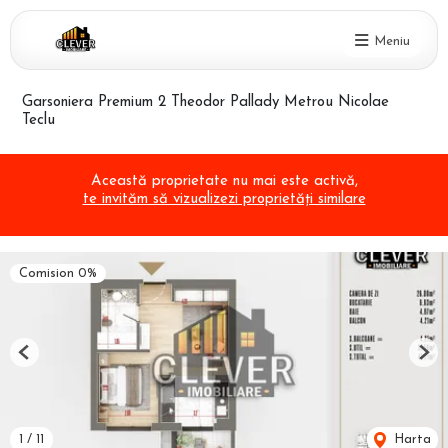
Meniu
Garsoniera Premium 2 Theodor Pallady Metrou Nicolae
Teclu
Această proprietate nu mai este activă,
te invităm să vizualizezi proprietăți similare
Comision 0%
Previous
Nex
1
/
11
Harta