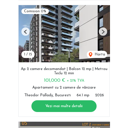
Comision 0%
Previous
Next
1
/
15
Harta
Ap 2 camere decomandat | Balcon 12 mp | Metrou
Teclu 12 min
101,000 €
+ 21% TVA
Apartament cu 2 camere de vânzare
Theodor Pallady, Bucuresti
64.1 mp
2026
Vezi mai multe detalii