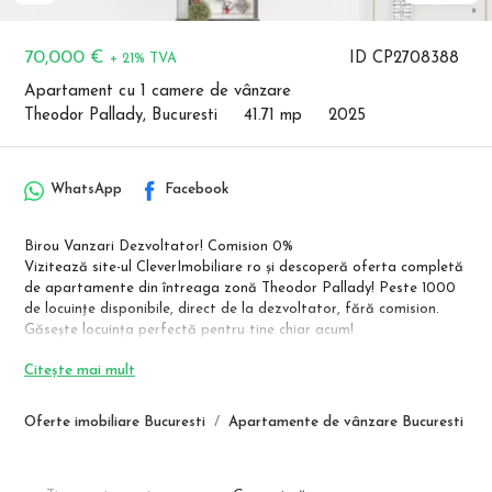
70,000 €
ID CP2708388
+ 21% TVA
Apartament cu 1 camere de vânzare
Theodor Pallady, Bucuresti
41.71 mp
2025
WhatsApp
Facebook
Birou Vanzari Dezvoltator! Comision 0%
Vizitează site-ul CleverImobiliare ro și descoperă oferta completă
de apartamente din întreaga zonă Theodor Pallady! Peste 1000
de locuințe disponibile, direct de la dezvoltator, fără comision.
Găsește locuința perfectă pentru tine chiar acum!
Pret: 70.000 Euro+TVA
Citește mai mult
Locuința perfectă pentru un stil de viață modern și confortabil!
Situat în zona Theodor Pallady, acest ansamblu rezidențial îți
Oferte imobiliare Bucuresti
Apartamente de vânzare Bucuresti
oferă un echilibru ideal între confort, accesibilitate și rafinament.
Designul modern al imobilului este conceput astfel încât fiecare
locuință să beneficieze de lumină naturală din plin, vedere către