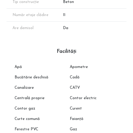
Tip construcție
Beton
Număr etaje clădire
11
Are demisol
Da
Facilități
Apă
Apometre
Bucătărie deschisă
Cadă
Canalizare
CATV
Centrală proprie
Contor electric
Contor gaz
Curent
Curte comună
Faianță
Ferestre PVC
Gaz