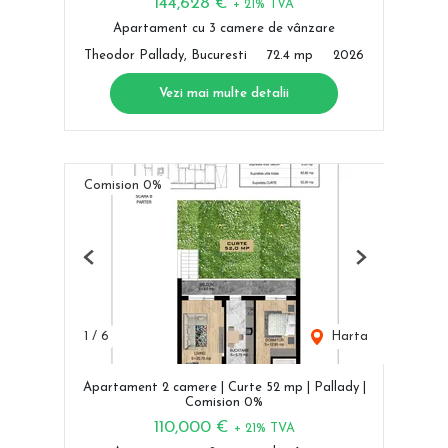
144,628 €
+ 21% TVA
Apartament cu 3 camere de vânzare
Theodor Pallady, Bucuresti
72.4 mp
2026
Vezi mai multe detalii
Comision 0%
Previous
Next
1
/
6
Harta
Apartament 2 camere | Curte 52 mp | Pallady |
Comision 0%
110,000 €
+ 21% TVA