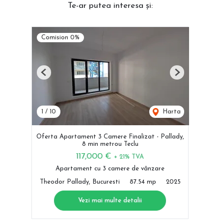
Te-ar putea interesa și:
Comision 0%
Previous
Next
1
/
10
Harta
Oferta Apartament 3 Camere Finalizat - Pallady,
8 min metrou Teclu
117,000 €
+ 21% TVA
Apartament cu 3 camere de vânzare
Theodor Pallady, Bucuresti
87.54 mp
2025
Vezi mai multe detalii