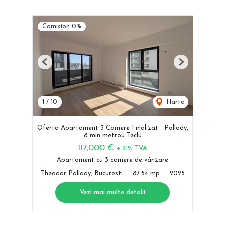
Comision 0%
Previous
Next
1
/
10
Harta
Oferta Apartament 3 Camere Finalizat - Pallady,
8 min metrou Teclu
117,000 €
+ 21% TVA
Apartament cu 3 camere de vânzare
Theodor Pallady, Bucuresti
87.54 mp
2025
Vezi mai multe detalii