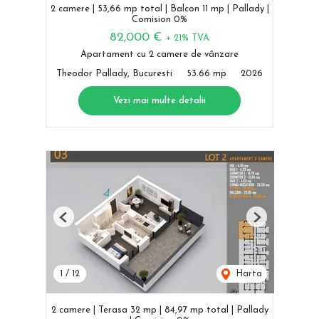
2 camere | 53,66 mp total | Balcon 11 mp | Pallady |
Comision 0%
82,000 €
+ 21% TVA
Apartament cu 2 camere de vânzare
Theodor Pallady, Bucuresti
53.66 mp
2026
Vezi mai multe detalii
Previous
Next
1
/
12
Harta
2 camere | Terasa 32 mp | 84,97 mp total | Pallady