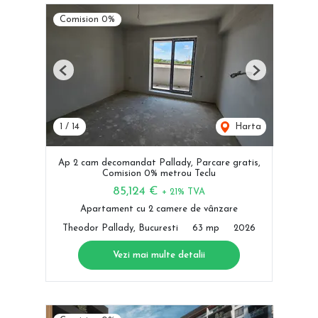
Comision 0%
Previous
Next
1
/
14
Harta
Ap 2 cam decomandat Pallady, Parcare gratis,
Comision 0% metrou Teclu
85,124 €
+ 21% TVA
Apartament cu 2 camere de vânzare
Theodor Pallady, Bucuresti
63 mp
2026
Vezi mai multe detalii