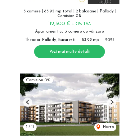
3 camere | 83,95 mp total | 2 balcoane | Pallady |
Comision 0%
112,500 €
+ 21% TVA
Apartament cu 3 camere de vânzare
Theodor Pallady, Bucuresti
83.92 mp
2025
Vezi mai multe detalii
Comision 0%
Previous
Next
1
/
11
Harta