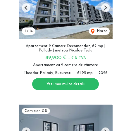
Previous
Next
1
/
14
Harta
Apartament 2 Camere Decomandat, 62 mp |
Pallady | metrou Nicolae Teclu
89,900 €
+ 21% TVA
Apartament cu 2 camere de vânzare
Theodor Pallady, Bucuresti
61.95 mp
2026
Vezi mai multe detalii
Comision 0%