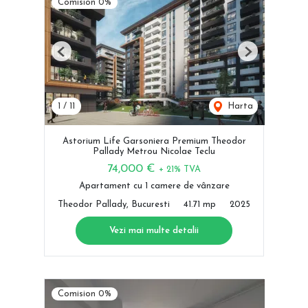
Comision 0%
Previous
Next
1
/
11
Harta
Astorium Life Garsoniera Premium Theodor
Pallady Metrou Nicolae Teclu
74,000 €
+ 21% TVA
Apartament cu 1 camere de vânzare
Theodor Pallady, Bucuresti
41.71 mp
2025
Vezi mai multe detalii
Comision 0%