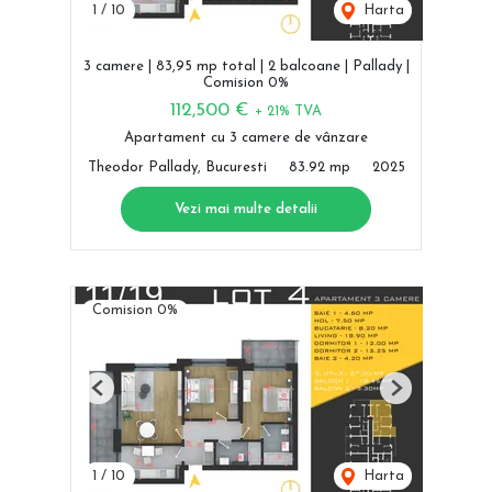
1
/
10
Harta
3 camere | 83,95 mp total | 2 balcoane | Pallady |
Comision 0%
112,500 €
+ 21% TVA
Apartament cu 3 camere de vânzare
Theodor Pallady, Bucuresti
83.92 mp
2025
Vezi mai multe detalii
Comision 0%
Previous
Next
1
/
10
Harta