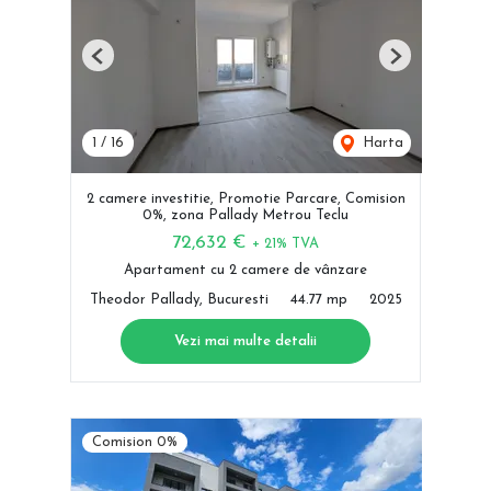
Previous
Next
1
/
16
Harta
2 camere investitie, Promotie Parcare, Comision
0%, zona Pallady Metrou Teclu
72,632 €
+ 21% TVA
Apartament cu 2 camere de vânzare
Theodor Pallady, Bucuresti
44.77 mp
2025
Vezi mai multe detalii
Comision 0%