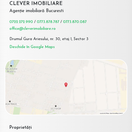
CLEVER IMOBILIARE
Agenție imobiliară Bucuresti
0722.272.990
/
0773.878.787
/
0773.870.087
office@cleverimobiliare.ro
Drumul Gura Ariesului, nr. 30, etaj 1, Sector 3
Deschide în Google Maps
Proprietăți