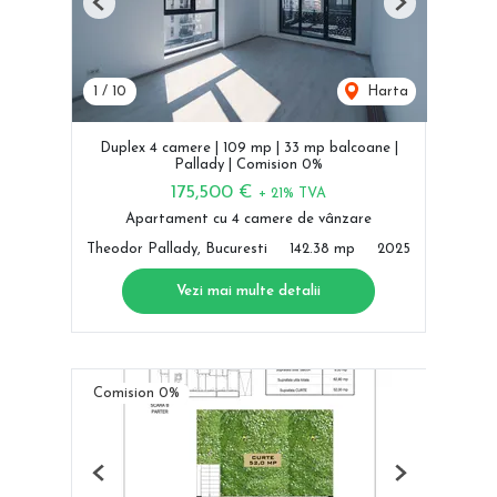
Previous
Next
1
/
10
Harta
Duplex 4 camere | 109 mp | 33 mp balcoane |
Pallady | Comision 0%
175,500 €
+ 21% TVA
Apartament cu 4 camere de vânzare
Theodor Pallady, Bucuresti
142.38 mp
2025
Vezi mai multe detalii
Comision 0%
Previous
Next