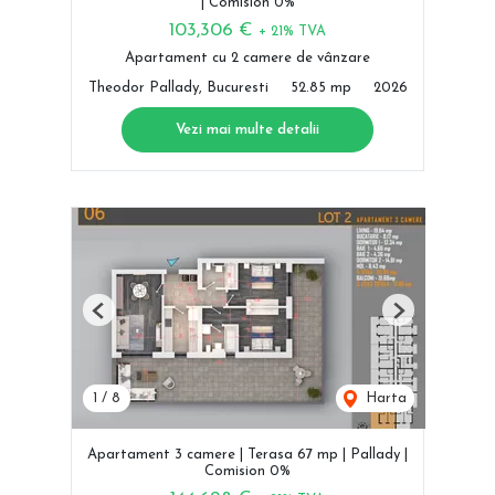
| Comision 0%
103,306 €
+ 21% TVA
Apartament cu 2 camere de vânzare
Theodor Pallady, Bucuresti
52.85 mp
2026
Vezi mai multe detalii
Previous
Next
1
/
8
Harta
Apartament 3 camere | Terasa 67 mp | Pallady |
Comision 0%