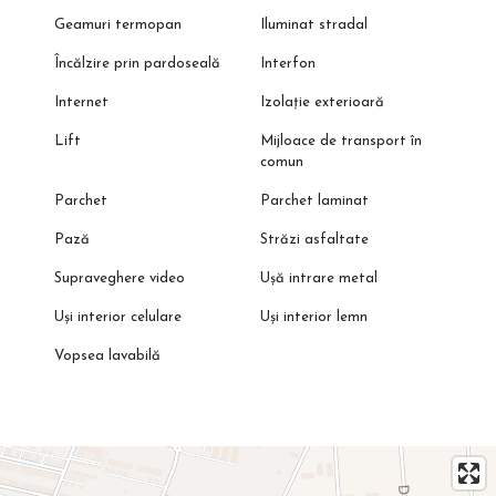
Geamuri termopan
Iluminat stradal
Încălzire prin pardoseală
Interfon
Internet
Izolație exterioară
Lift
Mijloace de transport în
comun
Parchet
Parchet laminat
Pază
Străzi asfaltate
Supraveghere video
Ușă intrare metal
Uși interior celulare
Uși interior lemn
Vopsea lavabilă