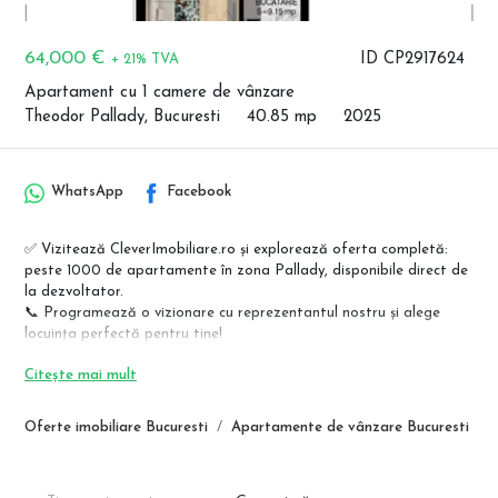
64,000 €
ID CP2917624
+ 21% TVA
Apartament cu 1 camere de vânzare
Theodor Pallady, Bucuresti
40.85 mp
2025
WhatsApp
Facebook
✅ Vizitează CleverImobiliare.ro și explorează oferta completă:
peste 1000 de apartamente în zona Pallady, disponibile direct de
la dezvoltator.
📞 Programează o vizionare cu reprezentantul nostru și alege
locuința perfectă pentru tine!
Apartamente premium – Theodor Pallady, lângă metrou Nicolae
Citește mai mult
Teclu
Regim redus de înălțime (P+4E) | Direct de la dezvoltator | Fără
Oferte imobiliare Bucuresti
Apartamente de vânzare Bucuresti
comision
Descoperă un nou standard de confort într-un bloc modern, situat
la doar câțiva pași de stația de metrou Nicolae Teclu!