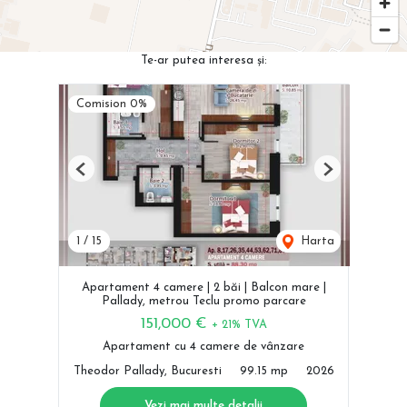
Te-ar putea interesa și:
Comision 0%
Previous
Next
1
/
15
Harta
Apartament 4 camere | 2 băi | Balcon mare |
Pallady, metrou Teclu promo parcare
151,000 €
+ 21% TVA
Apartament cu 4 camere de vânzare
Theodor Pallady, Bucuresti
99.15 mp
2026
Vezi mai multe detalii