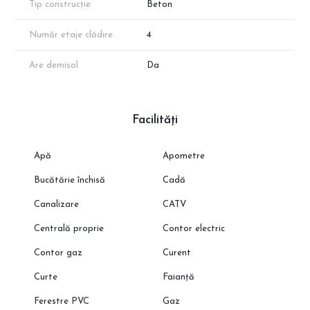
Tip construcție
Beton
dezvoltatorului, însă disponibilitatea proprietăților poate varia în
funcție de vânzări.
*Suprafața apartamentului menționată în anunț este suprafața
Număr etaje clădire
4
aproximativă conform schițelor de prezentare. Suprafața exacta
va reieși în urma măsurătorilor cadastrale.
Are demisol
Da
Programeaza o vizionare cu reprezentantul direct al
dezvoltatorului!
Facilități
Apă
Apometre
Bucătărie închisă
Cadă
Canalizare
CATV
Centrală proprie
Contor electric
Contor gaz
Curent
Curte
Faianță
Ferestre PVC
Gaz