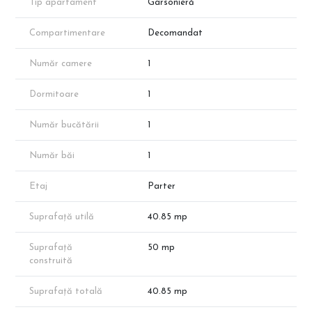
Tip apartament
Garsonieră
✔ Finisaje de calitate, la alegere
✔ Încălzire prin pardoseală
Compartimentare
Decomandat
✔ Ferestre mari pentru luminozitate naturală
✔ Locuri de parcare subterane
Număr camere
1
✔ Construcție conform normelor actuale
Pret Avans 50%: 64.000 € + TVA
Dormitoare
1
Pret Avans 15%: 66.000 € + TVA
Număr bucătării
1
Finisaje exterioare:
Tencuială decorativă peste sistem termoizolator (polistiren EPS
80)
Număr băi
1
Tâmplărie PVC, 7 camere – Veka/Salamander
Balcoane placate cu ceramică + balustrade metalice
Etaj
Parter
Zidărie de cărămidă 30 cm la exterior
Suprafață utilă
40.85 mp
Dotări și finisaje interioare:
Pardoseli ceramice: holuri, băi, bucătărie
Parchet laminat 8 mm în camere
Suprafață
50 mp
Faianță: baie (până la 2,1 m) și bucătărie (60 cm între blaturi)
construită
Zugrăveli lavabile
Uși interioare Pinum/Vario Dor
Suprafață totală
40.85 mp
Ușă metalică la intrare Pinum Blindo/Unison
Lift electric (4-6 persoane)