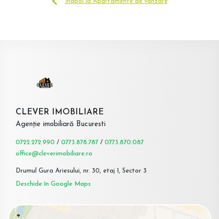
Înapoi la Apartamente de vânzare
CLEVER IMOBILIARE
Agenție imobiliară Bucuresti
0722.272.990
/
0773.878.787
/
0773.870.087
office@cleverimobiliare.ro
Drumul Gura Ariesului, nr. 30, etaj 1, Sector 3
Deschide în Google Maps