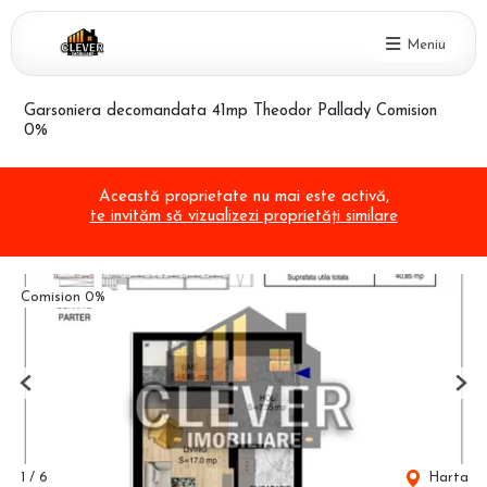
Meniu
Garsoniera decomandata 41mp Theodor Pallady Comision
0%
Această proprietate nu mai este activă,
te invităm să vizualizezi proprietăți similare
Comision 0%
Previous
Nex
1
/
6
Harta