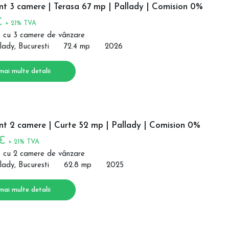
t 3 camere | Terasa 67 mp | Pallady | Comision 0%
€
+ 21% TVA
 cu 3 camere de vânzare
lady, Bucuresti
72.4 mp
2026
mai multe detalii
t 2 camere | Curte 52 mp | Pallady | Comision 0%
 €
+ 21% TVA
 cu 2 camere de vânzare
lady, Bucuresti
62.8 mp
2025
mai multe detalii