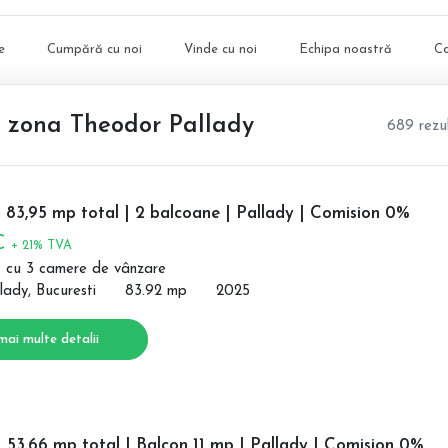
e
Cumpără cu noi
Vinde cu noi
Echipa noastră
C
, zona Theodor Pallady
689 rezu
 83,95 mp total | 2 balcoane | Pallady | Comision 0%
 €
+ 21% TVA
 cu 3 camere de vânzare
lady, Bucuresti
83.92 mp
2025
mai multe detalii
 53,66 mp total | Balcon 11 mp | Pallady | Comision 0%