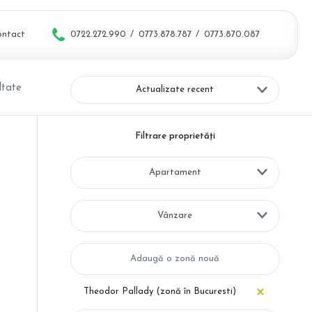
ontact
0722.272.990
/
0773.878.787
/
0773.870.087
ltate
Actualizate recent
Filtrare proprietăți
Apartament
Vânzare
Theodor Pallady (zonă în Bucuresti)