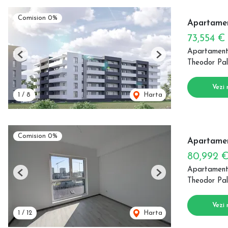
Comision 0%
Apartamen
73,554 €
Apartament
Previous
Next
Theodor Pal
Vezi 
1
/
8
Harta
Comision 0%
Apartamen
80,992 
Apartament
Previous
Next
Theodor Pal
Vezi 
1
/
12
Harta