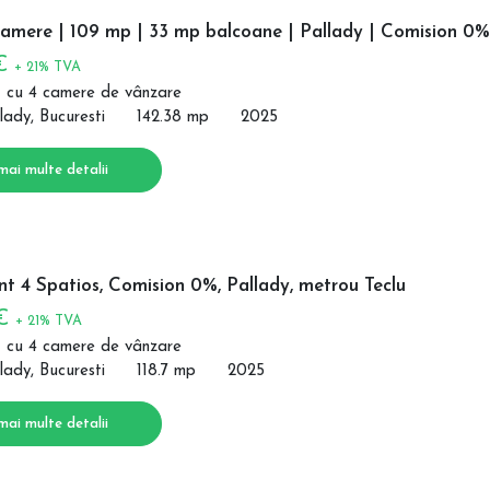
camere | 109 mp | 33 mp balcoane | Pallady | Comision 0%
 €
+ 21% TVA
 cu 4 camere de vânzare
lady, Bucuresti
142.38 mp
2025
mai multe detalii
t 4 Spatios, Comision 0%, Pallady, metrou Teclu
 €
+ 21% TVA
 cu 4 camere de vânzare
lady, Bucuresti
118.7 mp
2025
mai multe detalii