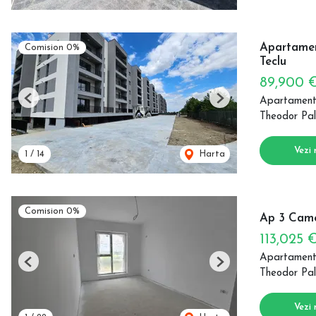
Apartamen
Comision 0%
Teclu
89,900 
Apartament
Previous
Next
Theodor Pal
Vezi 
1
/
14
Harta
Comision 0%
Ap 3 Camer
113,025 
Apartament
Previous
Next
Theodor Pal
Vezi 