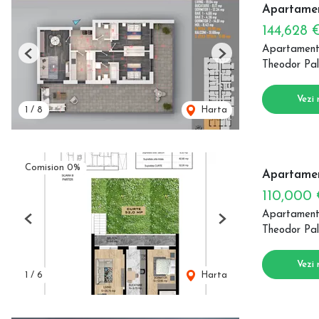
Apartamen
144,628 
Apartament
Previous
Next
Theodor Pal
Vezi 
1
/
8
Harta
Comision 0%
Apartamen
110,000
Apartament
Previous
Next
Theodor Pal
Vezi 
1
/
6
Harta