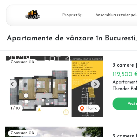
Proprietăți
Ansambluri rezidențial
Apartamente de vânzare în Bucuresti
Comision 0%
3 camere |
112,500
Apartament
Previous
Next
Theodor Pal
Vezi 
1
/
10
Harta
Comision 0%
2 camere |