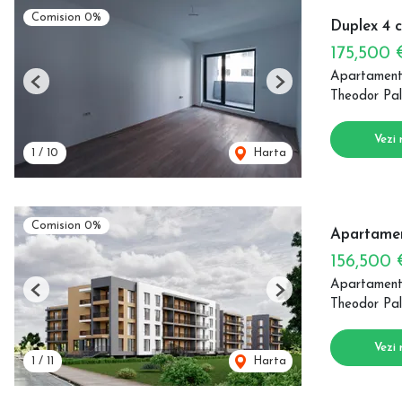
Comision 0%
Duplex 4 
175,500
Apartament
Previous
Next
Theodor Pal
Vezi 
1
/
10
Harta
Comision 0%
Apartamen
156,500
Apartament
Previous
Next
Theodor Pal
Vezi 
1
/
11
Harta