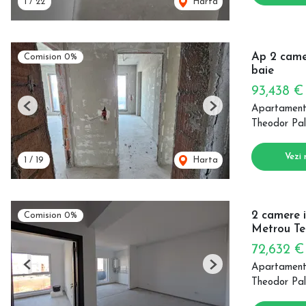
1
/
22
Harta
Ap 2 came
Comision 0%
baie
93,438 
Apartament
Previous
Next
Theodor Pal
Vezi 
1
/
19
Harta
2 camere i
Comision 0%
Metrou Te
72,632 
Apartament
Previous
Next
Theodor Pal