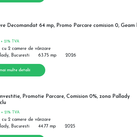
re Decomandat 64 mp, Promo Parcare comision 0, Geam 
€
+ 21% TVA
 cu 2 camere de vânzare
lady, Bucuresti
63.75 mp
2026
mai multe detalii
nvestitie, Promotie Parcare, Comision 0%, zona Pallady
clu
€
+ 21% TVA
 cu 2 camere de vânzare
lady, Bucuresti
44.77 mp
2025