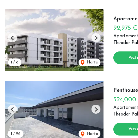
Apartamen
92,975 
Apartament
Previous
Next
Theodor Pal
Vezi 
1
/
8
Harta
Penthouse 
324,000
Apartament
Previous
Next
Theodor Pal
Vezi 
1
/
26
Harta