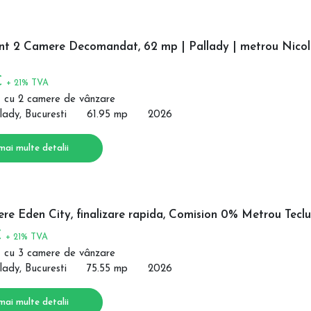
t 2 Camere Decomandat, 62 mp | Pallady | metrou Nico
€
+ 21% TVA
 cu 2 camere de vânzare
lady, Bucuresti
61.95 mp
2026
mai multe detalii
e Eden City, finalizare rapida, Comision 0% Metrou Teclu
€
+ 21% TVA
 cu 3 camere de vânzare
lady, Bucuresti
75.55 mp
2026
mai multe detalii