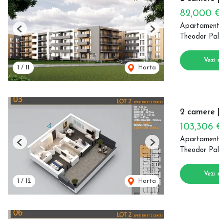
82,000 
Apartament
Previous
Next
Theodor Pal
Vezi 
1
/
11
Harta
2 camere |
103,306
Apartament
Previous
Next
Theodor Pal
Vezi 
1
/
12
Harta