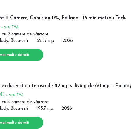
t 2 Camere, Comision 0%, Pallady - 15 min metrou Teclu
€
+ 21% TVA
 cu 2 camere de vânzare
lady, Bucuresti
62.57 mp
2026
mai multe detalii
exclusivist cu terasa de 82 mp si living de 60 mp – Pallad
 €
+ 21% TVA
 cu 4 camere de vânzare
lady, Bucuresti
195.7 mp
2026
mai multe detalii