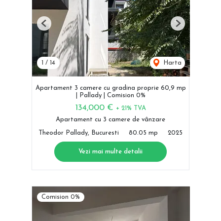
Previous
Next
1
/
14
Harta
Apartament 3 camere cu gradina proprie 60,9 mp
| Pallady | Comision 0%
134,000 €
+ 21% TVA
Apartament cu 3 camere de vânzare
Theodor Pallady, Bucuresti
80.05 mp
2025
Vezi mai multe detalii
Comision 0%