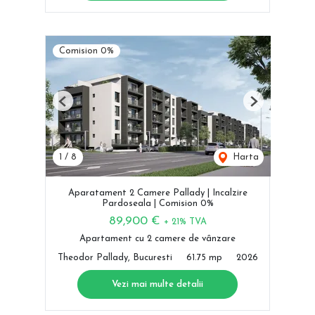
Comision 0%
Previous
Next
1
/
8
Harta
Aparatament 2 Camere Pallady | Incalzire
Pardoseala | Comision 0%
89,900 €
+ 21% TVA
Apartament cu 2 camere de vânzare
Theodor Pallady, Bucuresti
61.75 mp
2026
Vezi mai multe detalii