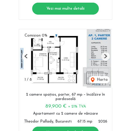
Vezi mai multe detalii
Comision 0%
Previous
Next
1
/
8
Harta
2 camere spațios, parter, 67 mp – încălzire în
pardoseală
89,900 €
+ 21% TVA
Apartament cu 2 camere de vânzare
Theodor Pallady, Bucuresti
67.15 mp
2026