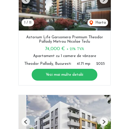
Previous
Next
1
/
11
Harta
Astorium Life Garsoniera Premium Theodor
Pallady Metrou Nicolae Teclu
74,000 €
+ 21% TVA
Apartament cu 1 camere de vânzare
Theodor Pallady, Bucuresti
41.71 mp
2025
Vezi mai multe detalii
Previous
Next