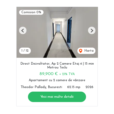
Comision 0%
Previous
Next
1
/
12
Harta
Direct Dezvoltator, Ap 2 Camere Etaj 4 | 15 min
Metrou Teclu
89,900 €
+ 21% TVA
Apartament cu 2 camere de vânzare
Theodor Pallady, Bucuresti
62.15 mp
2026
Vezi mai multe detalii