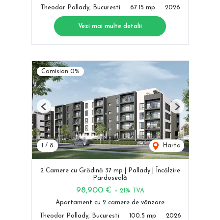
Theodor Pallady, Bucuresti
67.15 mp
2026
Vezi mai multe detalii
Comision 0%
Previous
Next
1
/
8
Harta
2 Camere cu Grădină 37 mp | Pallady | Încălzire
Pardoseală
98,900 €
+ 21% TVA
Apartament cu 2 camere de vânzare
Theodor Pallady, Bucuresti
100.5 mp
2026