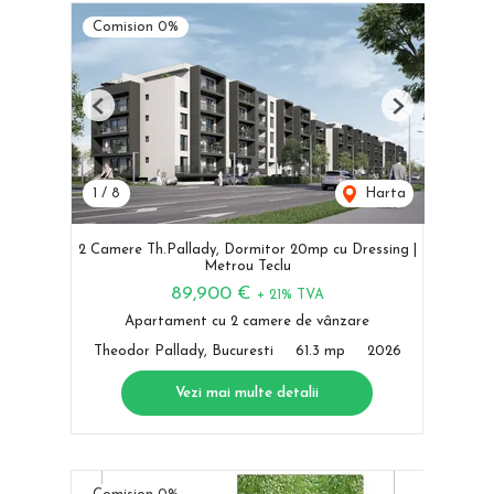
Comision 0%
Previous
Next
1
/
8
Harta
2 Camere Th.Pallady, Dormitor 20mp cu Dressing |
Metrou Teclu
89,900 €
+ 21% TVA
Apartament cu 2 camere de vânzare
Theodor Pallady, Bucuresti
61.3 mp
2026
Vezi mai multe detalii