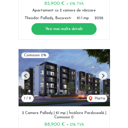
85,900 €
+ 21% TVA
Apartament cu 2 camere de vânzare
Theodor Pallady, Bucuresti
61.1 mp
2026
Vezi mai multe detalii
Comision 0%
Previous
Next
1
/
8
Harta
2 Camere Pallady | 61 mp | Încălzire Pardoseală |
Comision 0
88,900 €
+ 21% TVA