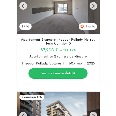
Previous
Next
1
/
16
Harta
Apartament 2 camere Theodor Pallady Metrou
Teclu Comsion 0
87,900 €
+ 21% TVA
Apartament cu 2 camere de vânzare
Theodor Pallady, Bucuresti
60.4 mp
2025
Vezi mai multe detalii
Comision 0%