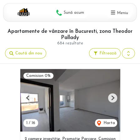
Sună acum
Meniu
Apartamente de vânzare în Bucuresti, zona Theodor
Pallady
684 rezultate
Caută din nou
Filtrează
Comision 0%
Previous
Next
1
/
16
Harta
2 camere investitie, Promotie Parcare, Comision