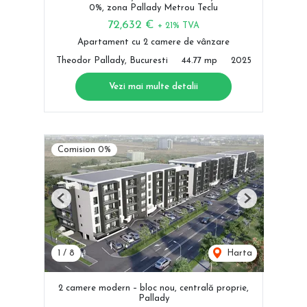
0%, zona Pallady Metrou Teclu
72,632 €
+ 21% TVA
Apartament cu 2 camere de vânzare
Theodor Pallady, Bucuresti
44.77 mp
2025
Vezi mai multe detalii
Comision 0%
Previous
Next
1
/
8
Harta
2 camere modern – bloc nou, centrală proprie,
Pallady