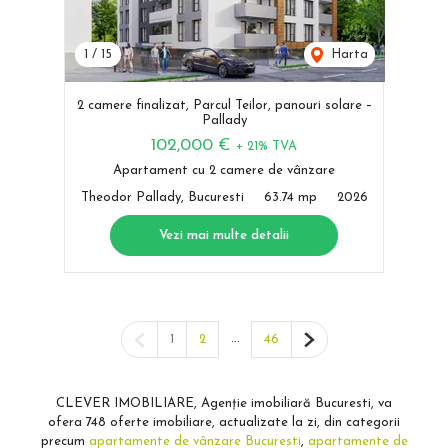
1
/
15
Harta
2 camere finalizat, Parcul Teilor, panouri solare –
Pallady
102,000 €
+ 21% TVA
Apartament cu 2 camere de vânzare
Theodor Pallady, Bucuresti
63.74 mp
2026
Vezi mai multe detalii
Pagina anterioară
...
Pagina următoare
1
2
46
CLEVER IMOBILIARE, Agenție imobiliară Bucuresti, va
ofera 748 oferte imobiliare, actualizate la zi, din categorii
precum
apartamente de vânzare Bucuresti
,
apartamente de