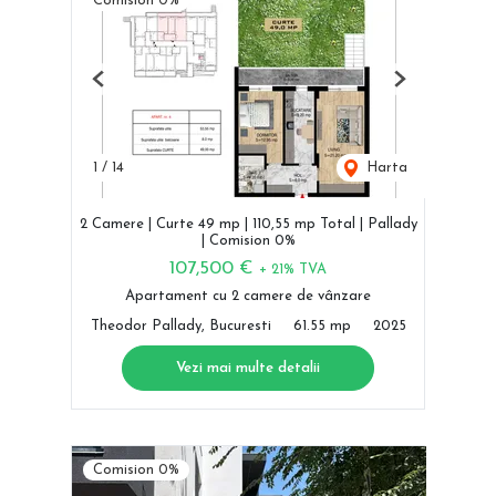
Comision 0%
Previous
Next
1
/
14
Harta
2 Camere | Curte 49 mp | 110,55 mp Total | Pallady
| Comision 0%
107,500 €
+ 21% TVA
Apartament cu 2 camere de vânzare
Theodor Pallady, Bucuresti
61.55 mp
2025
Vezi mai multe detalii
Comision 0%