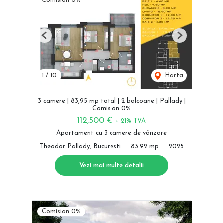
Comision 0%
Previous
Next
1
/
10
Harta
3 camere | 83,95 mp total | 2 balcoane | Pallady |
Comision 0%
112,500 €
+ 21% TVA
Apartament cu 3 camere de vânzare
Theodor Pallady, Bucuresti
83.92 mp
2025
Vezi mai multe detalii
Comision 0%