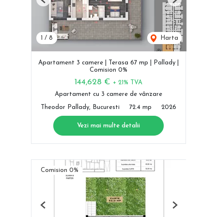
Previous
Next
1
/
8
Harta
Apartament 3 camere | Terasa 67 mp | Pallady |
Comision 0%
144,628 €
+ 21% TVA
Apartament cu 3 camere de vânzare
Theodor Pallady, Bucuresti
72.4 mp
2026
Vezi mai multe detalii
Comision 0%
Previous
Next