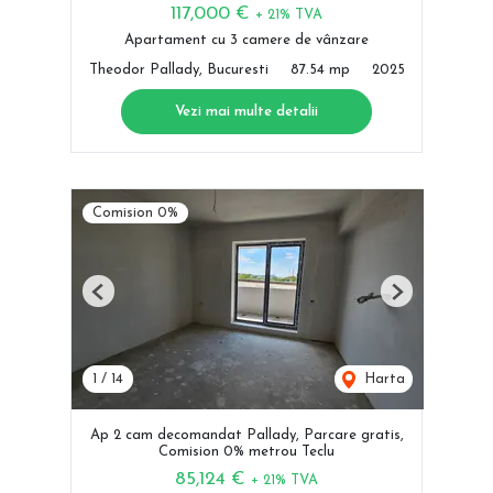
117,000 €
+ 21% TVA
Apartament cu 3 camere de vânzare
Theodor Pallady, Bucuresti
87.54 mp
2025
Vezi mai multe detalii
Comision 0%
Previous
Next
1
/
14
Harta
Ap 2 cam decomandat Pallady, Parcare gratis,
Comision 0% metrou Teclu
85,124 €
+ 21% TVA