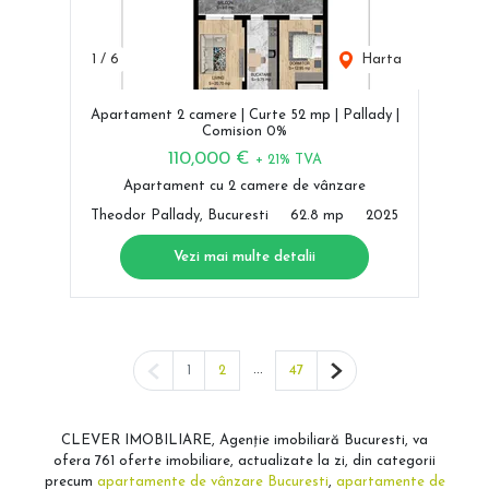
1
/
6
Harta
Apartament 2 camere | Curte 52 mp | Pallady |
Comision 0%
110,000 €
+ 21% TVA
Apartament cu 2 camere de vânzare
Theodor Pallady, Bucuresti
62.8 mp
2025
Vezi mai multe detalii
Pagina anterioară
...
Pagina următoare
1
2
47
CLEVER IMOBILIARE, Agenție imobiliară Bucuresti, va
ofera 761 oferte imobiliare, actualizate la zi, din categorii
precum
apartamente de vânzare Bucuresti
,
apartamente de