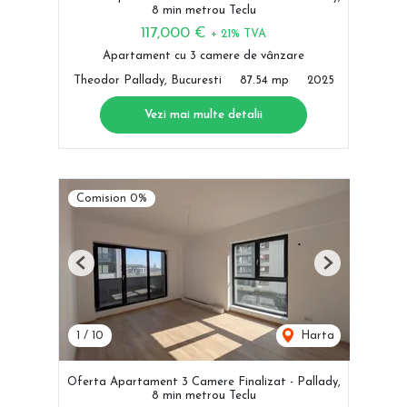
8 min metrou Teclu
117,000 €
+ 21% TVA
Apartament cu 3 camere de vânzare
Theodor Pallady, Bucuresti
87.54 mp
2025
Vezi mai multe detalii
Comision 0%
Previous
Next
1
/
10
Harta
Oferta Apartament 3 Camere Finalizat - Pallady,
8 min metrou Teclu