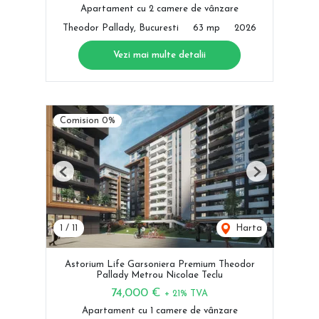
Apartament cu 2 camere de vânzare
Theodor Pallady, Bucuresti
63 mp
2026
Vezi mai multe detalii
Comision 0%
Previous
Next
1
/
11
Harta
Astorium Life Garsoniera Premium Theodor
Pallady Metrou Nicolae Teclu
74,000 €
+ 21% TVA
Apartament cu 1 camere de vânzare