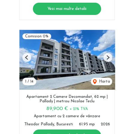
Vezi mai multe detalii
Comision 0%
Previous
Next
1
/
14
Harta
Apartament 2 Camere Decomandat, 62 mp |
Pallady | metrou Nicolae Teclu
89,900 €
+ 21% TVA
Apartament cu 2 camere de vânzare
Theodor Pallady, Bucuresti
61.95 mp
2026