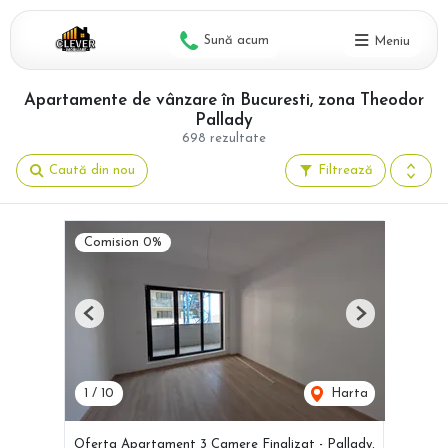
Sună acum
Meniu
Apartamente de vânzare în Bucuresti, zona Theodor
Pallady
698 rezultate
Caută din nou
Filtrează
Comision 0%
Previous
Next
1
/
10
Harta
Oferta Apartament 3 Camere Finalizat - Pallady,