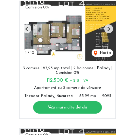
Comision 0%
Previous
Next
1
/
10
Harta
3 camere | 83,95 mp total | 2 balcoane | Pallady |
Comision 0%
112,500 €
+ 21% TVA
Apartament cu 3 camere de vânzare
Theodor Pallady, Bucuresti
83.92 mp
2025
Vezi mai multe detalii