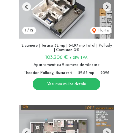
Previous
Next
1
/
12
Harta
2 camere | Terasa 32 mp | 84,97 mp total | Pallady
| Comision 0%
103,306 €
+ 21% TVA
Apartament cu 2 camere de vânzare
Theodor Pallady, Bucuresti
52.85 mp
2026
Vezi mai multe detalii