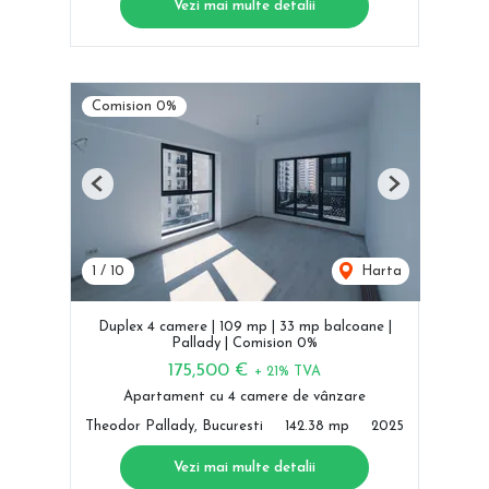
Vezi mai multe detalii
Comision 0%
Previous
Next
1
/
10
Harta
Duplex 4 camere | 109 mp | 33 mp balcoane |
Pallady | Comision 0%
175,500 €
+ 21% TVA
Apartament cu 4 camere de vânzare
Theodor Pallady, Bucuresti
142.38 mp
2025
Vezi mai multe detalii