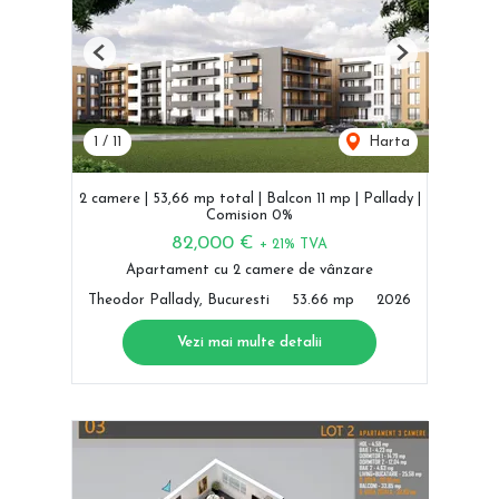
Previous
Next
1
/
11
Harta
2 camere | 53,66 mp total | Balcon 11 mp | Pallady |
Comision 0%
82,000 €
+ 21% TVA
Apartament cu 2 camere de vânzare
Theodor Pallady, Bucuresti
53.66 mp
2026
Vezi mai multe detalii