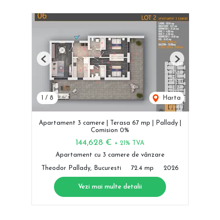
Previous
Next
1
/
8
Harta
Apartament 3 camere | Terasa 67 mp | Pallady |
Comision 0%
144,628 €
+ 21% TVA
Apartament cu 3 camere de vânzare
Theodor Pallady, Bucuresti
72.4 mp
2026
Vezi mai multe detalii