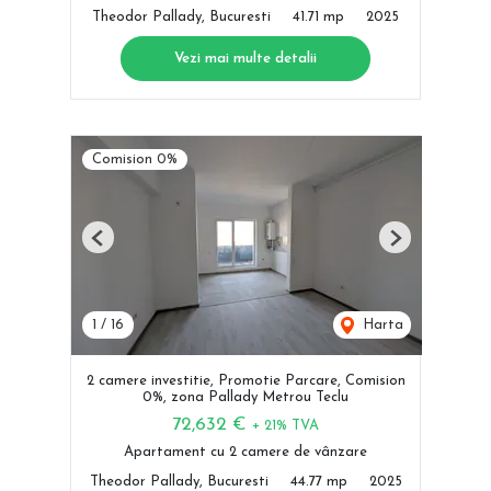
Theodor Pallady, Bucuresti
41.71 mp
2025
Vezi mai multe detalii
Comision 0%
Previous
Next
1
/
16
Harta
2 camere investitie, Promotie Parcare, Comision
0%, zona Pallady Metrou Teclu
72,632 €
+ 21% TVA
Apartament cu 2 camere de vânzare
Theodor Pallady, Bucuresti
44.77 mp
2025